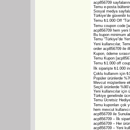
acp856709 sayfalarını
Temu e-posta bültenin
Sosyal medya sayfala
Türkiye’de güvenilir k
Temu ₺1.000 Off “Türk
Temu coupon code [acp
acp856709 hem yeni he
Bu kupon minimum alış
Temu “Türkiye”de Yen
Yeni kullanıcılar, Te
order acp856709 ile ilk
Kupon, ödeme sırasında
Temu Kupon [acp85670
Temu ₺1.000 off coup
İlk siparişte ₺1.000 in
Çoklu kullanım için ₺
Popüler ürünlerde %70
Mevcut müşterilere ek
Seçili ürünlerde %90’a
Yeni kullanıcılar için 
Türkiye genelinde ücr
Temu Ücretsiz Hediye 
Temu kuponları çok y
hem mevcut kullanıcıl
acp856709 ile Sunula
acp856709 – İlk sipar
acp856709 – Her ürün
acp856709 – Yeni kulla