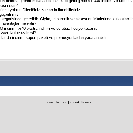
 alanına girerek kullanabilirsiniz. Kod girildiğinde ₺1.000 indirim ve ücretsiz
resi nedir?
esi yoktur. Dilediğiniz zaman kullanabilirsiniz.
geçerli mi?
tegorisinde geçerlidir. Giyim, elektronik ve aksesuar ürünlerinde kullanılabilir
in avantajları nelerdir?
00 indirim, %40 ekstra indirim ve ücretsiz hediye kazanır.
 kodu kullanabilir mi?
ılar da indirim, kupon paketi ve promosyonlardan yararlanabilir.
«
önceki Konu
|
sonraki Konu
»