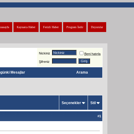
nasayfa
Kaynarca Haber
Ferizli Haber
Program İndir
Duyurular
Nickiniz
Beni hatırla
Şifreniz
günki Mesajlar
Arama
Seçenekler
Stil
#
1