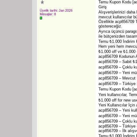
Temu Kupon Kodu [acp
Giriş
Üyelik tarihi: Jan 2026
Alışverişlerinizi dah
Mesajlar: 8
mevcut kullanıcılar bü
Özellikle acp856709 T
göstereceğiz.
Ayrıca üçüncü paragra
ile bütçenizden tasarru
Temu ₺1.000 İndirim
Hem yeni hem mevcut 
₺1.000 off ve ₺1.000 o
acp856709 Kodunun A
acp856709 – Sabit ₺1.
acp856709 – Çoklu ku
acp856709 – Yeni müşt
acp856709 – Mevcut m
acp856709 – Türkiye ku
Temu Kupon Kodu [acp
Yeni kullanıcılar, Te
₺1.000 off for new use
Yeni Kullanıcılar İçin
acp856709 – Yeni kull
acp856709 – Yeni müş
acp856709 – Çoklu kul
acp856709 – Türkiye g
acp856709 – İlk alışv
Temu ₺1.000 İndirim K