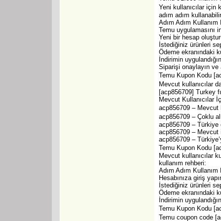
Yeni kullanıcılar içi
adım adım kullanabilir
Adım Adım Kullanım 
Temu uygulamasını ind
Yeni bir hesap oluştur
İstediğiniz ürünleri se
Ödeme ekranındaki ku
İndirimin uygulandığın
Siparişi onaylayın ve
Temu Kupon Kodu [acp
Mevcut kullanıcılar 
[acp856709] Turkey fır
Mevcut Kullanıcılar İ
acp856709 – Mevcut ku
acp856709 – Çoklu alı
acp856709 – Türkiye g
acp856709 – Mevcut in
acp856709 – Türkiye’y
Temu Kupon Kodu [acp8
Mevcut kullanıcılar k
kullanım rehberi:
Adım Adım Kullanım 
Hesabınıza giriş yapı
İstediğiniz ürünleri se
Ödeme ekranındaki ku
İndirimin uygulandığın
Temu Kupon Kodu [acp
Temu coupon code [acp