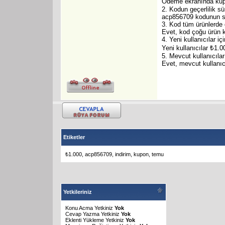
Ödeme ekranında kupon
2. Kodun geçerlilik sü
acp856709 kodunun sür
3. Kod tüm ürünlerde 
Evet, kod çoğu ürün ka
4. Yeni kullanıcılar iç
Yeni kullanıcılar ₺1.0
5. Mevcut kullanıcılar
Evet, mevcut kullanıc
Etiketler
₺1.000
,
acp856709
,
indirim
,
kupon
,
temu
Yetkileriniz
Konu Acma Yetkiniz
Yok
Cevap Yazma Yetkiniz
Yok
Eklenti Yükleme Yetkiniz
Yok