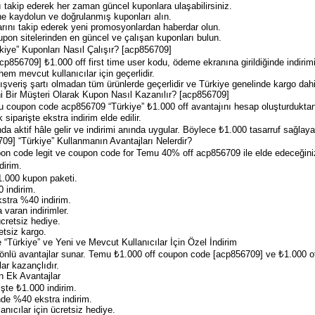
 takip ederek her zaman güncel kuponlara ulaşabilirsiniz.
e kaydolun ve doğrulanmış kuponları alın.
rını takip ederek yeni promosyonlardan haberdar olun.
upon sitelerinden en güncel ve çalışan kuponları bulun.
iye” Kuponları Nasıl Çalışır? [acp856709]
856709] ₺1.000 off first time user kodu, ödeme ekranına girildiğinde indiri
m mevcut kullanıcılar için geçerlidir.
veriş şartı olmadan tüm ürünlerde geçerlidir ve Türkiye genelinde kargo dahil
i Bir Müşteri Olarak Kupon Nasıl Kazanılır? [acp856709]
mu coupon code acp856709 “Türkiye” ₺1.000 off avantajını hesap oluşturdukta
 siparişte ekstra indirim elde edilir.
 aktif hâle gelir ve indirimi anında uygular. Böylece ₺1.000 tasarruf sağlayabi
9] “Türkiye” Kullanmanın Avantajları Nelerdir?
on code legit ve coupon code for Temu 40% off acp856709 ile elde edeceğiniz
dirim.
1.000 kupon paketi.
 indirim.
stra %40 indirim.
 varan indirimler.
ücretsiz hediye.
etsiz kargo.
“Türkiye” ve Yeni ve Mevcut Kullanıcılar İçin Özel İndirim
önlü avantajlar sunar. Temu ₺1.000 off coupon code [acp856709] ve ₺1.000 o
ar kazançlıdır.
n Ek Avantajlar
işte ₺1.000 indirim.
de %40 ekstra indirim.
nıcılar için ücretsiz hediye.