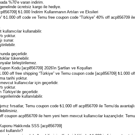
ada %70’e varan indirim.
enelinde ücretsiz kargo ile hediye.
856709] ₺1.000 İndirim Kullanmanın Artıları ve Eksileri
” ₺1.000 off code ve Temu free coupon code “Türkiye” 40% off acp856709 ile 
.
ullanıcılar kullanabilir.
tı yoktur.
jı sunar.
irilebilir.
unda geçerlidir.
oklar tükenebilir.
yalar birleştirilemez.
upon Kodu [acp856709] 2026'in Şartları ve Koşulları
00 off free shipping “Türkiye” ve Temu coupon code [acp856709] ₺1.000 off r
ma tarihi yoktur.
vcut kullanıcılar için geçerlidir.
tı yoktur.
 Türkiye’de geçerlidir.
gorilerinde kullanılabilir.
ımız fırsatlar, Temu coupon code ₺1.000 off acp856709 ile Temu’da avantajlı a
ebilirsiniz.
f coupon acp856709 ile hem yeni hem mevcut kullanıcılar kazançlıdır. Temu’nu
 Kuponu Hakkında SSS [acp856709]
ıl kullanılır?