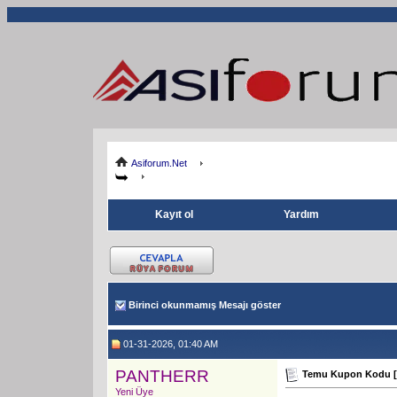
Asiforum.Net
Kayıt ol
Yardım
Birinci okunmamış Mesajı göster
01-31-2026, 01:40 AM
PANTHERR
Temu Kupon Kodu [a
Yeni Üye