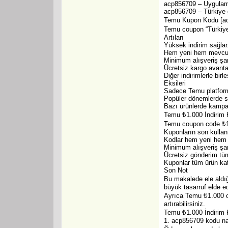
acp856709 – Uygulam
acp856709 – Türkiye g
Temu Kupon Kodu [acp
Temu coupon “Türkiye
Artıları
Yüksek indirim sağlar
Hem yeni hem mevcut k
Minimum alışveriş şar
Ücretsiz kargo avanta
Diğer indirimlerle birleşt
Eksileri
Sadece Temu platform
Popüler dönemlerde st
Bazı ürünlerde kampan
Temu ₺1.000 İndirim K
Temu coupon code ₺1.0
Kuponların son kullan
Kodlar hem yeni hem me
Minimum alışveriş şar
Ücretsiz gönderim tüm
Kuponlar tüm ürün kate
Son Not
Bu makalede ele aldığ
büyük tasarruf elde ed
Ayrıca Temu ₺1.000 of
artırabilirsiniz.
Temu ₺1.000 İndirim
1. acp856709 kodu nas