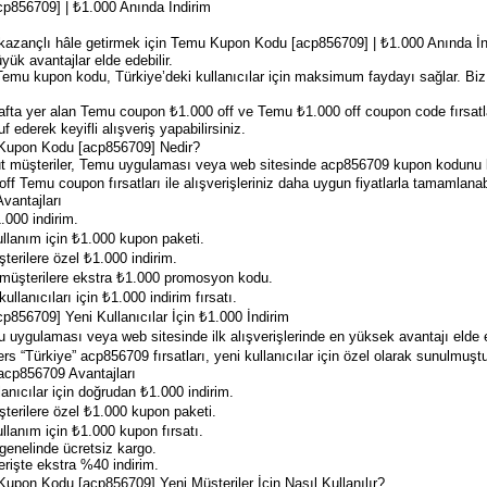
856709] | ₺1.000 Anında İndirim
a kazançlı hâle getirmek için Temu Kupon Kodu [acp856709] | ₺1.000 Anında İndi
yük avantajlar elde edebilir.
emu kupon kodu, Türkiye’deki kullanıcılar için maksimum faydayı sağlar. Biz, s
fta yer alan Temu coupon ₺1.000 off ve Temu ₺1.000 off coupon code fırsatla
f ederek keyifli alışveriş yapabilirsiniz.
 Kupon Kodu [acp856709] Nedir?
müşteriler, Temu uygulaması veya web sitesinde acp856709 kupon kodunu ku
ff Temu coupon fırsatları ile alışverişleriniz daha uygun fiyatlarla tamamlanabi
vantajları
000 indirim.
llanım için ₺1.000 kupon paketi.
erilere özel ₺1.000 indirim.
üşterilere ekstra ₺1.000 promosyon kodu.
llanıcıları için ₺1.000 indirim fırsatı.
856709] Yeni Kullanıcılar İçin ₺1.000 İndirim
mu uygulaması veya web sitesinde ilk alışverişlerinde en yüksek avantajı elde
rs “Türkiye” acp856709 fırsatları, yeni kullanıcılar için özel olarak sunulmuştu
 acp856709 Avantajları
anıcılar için doğrudan ₺1.000 indirim.
terilere özel ₺1.000 kupon paketi.
lanım için ₺1.000 kupon fırsatı.
enelinde ücretsiz kargo.
erişte ekstra %40 indirim.
upon Kodu [acp856709] Yeni Müşteriler İçin Nasıl Kullanılır?