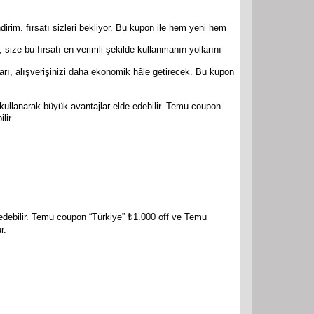
rim. fırsatı sizleri bekliyor. Bu kupon ile hem yeni hem
ize bu fırsatı en verimli şekilde kullanmanın yollarını
rı, alışverişinizi daha ekonomik hâle getirecek. Bu kupon
llanarak büyük avantajlar elde edebilir. Temu coupon
lir.
 edebilir. Temu coupon “Türkiye” ₺1.000 off ve Temu
r.