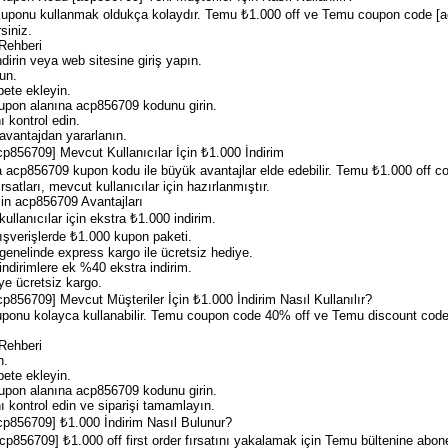
n kuponu kullanmak oldukça kolaydır. Temu ₺1.000 off ve Temu coupon code [ac
siniz.
Rehberi
irin veya web sitesine giriş yapın.
un.
pete ekleyin.
pon alanına acp856709 kodunu girin.
ı kontrol edin.
 avantajdan yararlanın.
856709] Mevcut Kullanıcılar İçin ₺1.000 İndirim
da acp856709 kupon kodu ile büyük avantajlar elde edebilir. Temu ₺1.000 of
satları, mevcut kullanıcılar için hazırlanmıştır.
çin acp856709 Avantajları
llanıcılar için ekstra ₺1.000 indirim.
şverişlerde ₺1.000 kupon paketi.
enelinde express kargo ile ücretsiz hediye.
dirimlere ek %40 ekstra indirim.
e ücretsiz kargo.
56709] Mevcut Müşteriler İçin ₺1.000 İndirim Nasıl Kullanılır?
uponu kolayca kullanabilir. Temu coupon code 40% off ve Temu discount code 
Rehberi
n.
pete ekleyin.
pon alanına acp856709 kodunu girin.
ı kontrol edin ve siparişi tamamlayın.
856709] ₺1.000 İndirim Nasıl Bulunur?
856709] ₺1.000 off first order fırsatını yakalamak için Temu bültenine abone 