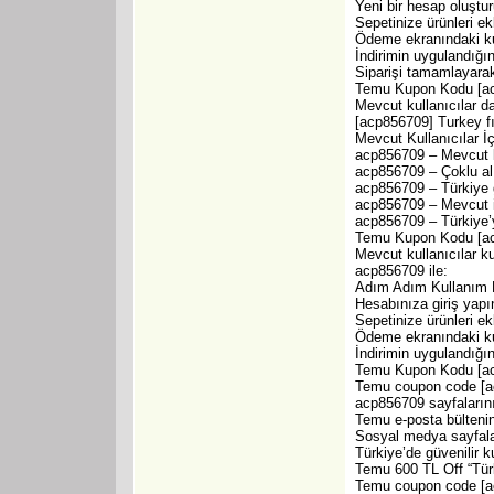
Yeni bir hesap oluştur
Sepetinize ürünleri ek
Ödeme ekranındaki ku
İndirimin uygulandığın
Siparişi tamamlayarak
Temu Kupon Kodu [acp
Mevcut kullanıcılar 
[acp856709] Turkey fır
Mevcut Kullanıcılar İ
acp856709 – Mevcut ku
acp856709 – Çoklu alı
acp856709 – Türkiye g
acp856709 – Mevcut in
acp856709 – Türkiye’y
Temu Kupon Kodu [acp8
Mevcut kullanıcılar k
acp856709 ile:
Adım Adım Kullanım 
Hesabınıza giriş yapı
Sepetinize ürünleri ek
Ödeme ekranındaki ku
İndirimin uygulandığın
Temu Kupon Kodu [acp
Temu coupon code [acp
acp856709 sayfalarını
Temu e-posta bültenin
Sosyal medya sayfala
Türkiye’de güvenilir k
Temu 600 TL Off “Türk
Temu coupon code [acp