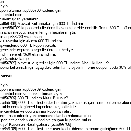
un.
leyin.
pon alanına acp856709 kodunu girin.
ı kontrol edin.
 avantajdan yararlanın.
856709] Mevcut Kullanıcılar İçin 600 TL İndirim
da acp856709 kupon kodu ile önemli avantajlar elde edebilir. Temu 600 TL o
satları mevcut müşteriler için hazırlanmıştır.
çin acp856709 Avantajları
llanıcılar için ekstra 600 TL indirim.
şverişlerde 600 TL kupon paketi.
enelinde express kargo ile ücretsiz hediye.
dirimlere ek %30 ekstra indirim.
e ücretsiz kargo.
56709] Mevcut Müşteriler İçin 600 TL İndirim Nasıl Kullanılır?
uponu kullanmak için aşağıdaki adımları izleyebilir. Temu coupon code 30% of
Rehberi
n.
leyin.
pon alanına acp856709 kodunu girin.
ı kontrol edin ve siparişi tamamlayın.
856709] 600 TL İndirim Nasıl Bulunur?
856709] 600 TL off first order fırsatını yakalamak için Temu bültenine abone 
 takip ederek güncel kuponlara ulaşabilirsiniz.
e kaydolun ve doğrulanmış kuponları alın.
rını takip ederek yeni promosyonlardan haberdar olun.
upon sitelerinden en güncel ve çalışan kuponları bulun.
iye” Kuponları Nasıl Çalışır? [acp856709]
856709] 600 TL off first time user kodu, ödeme ekranına girildiğinde 600 T