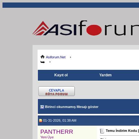
Asiforum.Net
Kayıt ol
Yardım
Birinci okunmamış Mesajı göster
01-31-2026, 01:38 AM
PANTHERR
Temu İndirim Kodu [
Yeni Üye