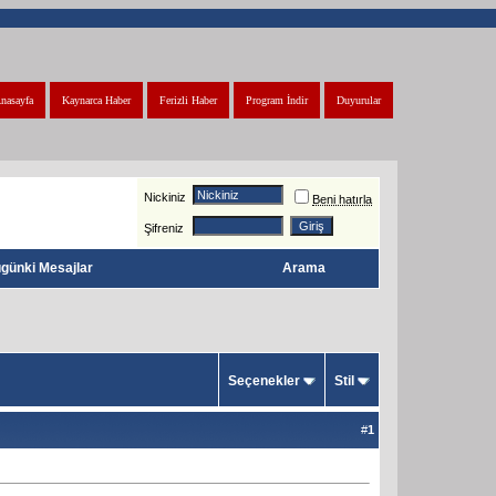
nasayfa
Kaynarca Haber
Ferizli Haber
Program İndir
Duyurular
Nickiniz
Beni hatırla
Şifreniz
günki Mesajlar
Arama
Seçenekler
Stil
#
1