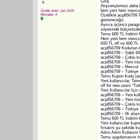
Giriş
Alışverişlerinizi dah
hem yeni hem mevcut k
Üyelik tarihi: Jan 2026
Mesajlar: 8
Özellikle acp856709 T
göstereceğiz.
Ayrıca üçüncü paragra
sayesinde bütçenizden 
Temu 600 TL İndirim
Hem yeni hem mevcut 
600 TL off ve 600 TL o
acp856709 Kodunun A
acp856709 – Sabit 600
acp856709 – Çoklu ku
acp856709 – Yeni müşt
acp856709 – Mevcut m
acp856709 – Türkiye ku
Temu Kupon Kodu [acp
Yeni kullanıcılar, Te
off for new users “Tür
Yeni Kullanıcılar İçin
acp856709 – Yeni kull
acp856709 – Yeni müş
acp856709 – Çoklu kul
acp856709 – Türkiye g
acp856709 – İlk alışv
Temu 600 TL İndirim K
Yeni kullanıcılar kup
fırsatını şu şekilde kul
Adım Adım Kullanım 
Temu uygulamasını ind