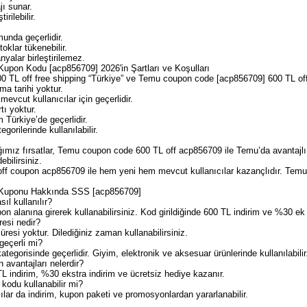
jı sunar.
irilebilir.
unda geçerlidir.
oklar tükenebilir.
yalar birleştirilemez.
upon Kodu [acp856709] 2026'in Şartları ve Koşulları
TL off free shipping “Türkiye” ve Temu coupon code [acp856709] 600 TL off r
ma tarihi yoktur.
vcut kullanıcılar için geçerlidir.
tı yoktur.
 Türkiye’de geçerlidir.
gorilerinde kullanılabilir.
ımız fırsatlar, Temu coupon code 600 TL off acp856709 ile Temu’da avantajlı a
ebilirsiniz.
f coupon acp856709 ile hem yeni hem mevcut kullanıcılar kazançlıdır. Temu’nu
 Kuponu Hakkında SSS [acp856709]
ıl kullanılır?
 alanına girerek kullanabilirsiniz. Kod girildiğinde 600 TL indirim ve %30 ek 
resi nedir?
esi yoktur. Dilediğiniz zaman kullanabilirsiniz.
geçerli mi?
tegorisinde geçerlidir. Giyim, elektronik ve aksesuar ürünlerinde kullanılabilir
in avantajları nelerdir?
TL indirim, %30 ekstra indirim ve ücretsiz hediye kazanır.
 kodu kullanabilir mi?
ılar da indirim, kupon paketi ve promosyonlardan yararlanabilir.