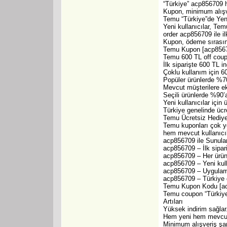
“Türkiye” acp856709 h
Kupon, minimum alışve
Temu “Türkiye”de Yen
Yeni kullanıcılar, Te
order acp856709 ile ilk
Kupon, ödeme sırasınd
Temu Kupon [acp85670
Temu 600 TL off coup
İlk siparişte 600 TL in
Çoklu kullanım için 6
Popüler ürünlerde %70
Mevcut müşterilere ek
Seçili ürünlerde %90’a
Yeni kullanıcılar için 
Türkiye genelinde ücr
Temu Ücretsiz Hediye 
Temu kuponları çok y
hem mevcut kullanıcıl
acp856709 ile Sunula
acp856709 – İlk sipar
acp856709 – Her ürün
acp856709 – Yeni kulla
acp856709 – Uygulam
acp856709 – Türkiye g
Temu Kupon Kodu [acp
Temu coupon “Türkiye
Artıları
Yüksek indirim sağlar
Hem yeni hem mevcut k
Minimum alışveriş şar