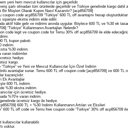
em yeni hem mevcut kullanıcılar için geçerlidir.
riş şartı olmadan tüm ürünlerde geçerlidir ve Türkiye genelinde kargo dahil a
i Bir Müşteri Olarak Kupon Nasıl Kazanılır? [acp856709]
mu coupon code acp856709 “Türkiye” 600 TL off avantajını hesap oluşturdukta
 siparişte ekstra indirim elde edilir.
a aktif hâle gelir ve indirimi anında uygular. Böylece 600 TL ve %30 ek tasarr
9] “Türkiye” Kullanmanın Avantajları Nelerdir?
on code legit ve coupon code for Temu 30% off acp856709 ile elde edeceğiniz
dirim.
00 TL kupon paketi.
 indirim.
stra %30 indirim.
 varan indirimler.
ücretsiz hediye.
etsiz kargo.
“Türkiye” ve Yeni ve Mevcut Kullanıcılar İçin Özel İndirim
önlü avantajlar sunar. Temu 600 TL off coupon code [acp856709] ve 600 TL o
ar kazançlıdır.
n Ek Avantajlar
işte 600 TL indirim.
de %30 ekstra indirim.
nıcılar için ücretsiz hediye.
ada %70’e varan indirim.
enelinde ücretsiz kargo ile hediye.
856709] 600 TL + %30 İndirim Kullanmanın Artıları ve Eksileri
” 600 TL off code ve Temu free coupon code “Türkiye” 30% off acp856709 ile 
.
ullanıcılar kullanabilir.
tı yoktur.