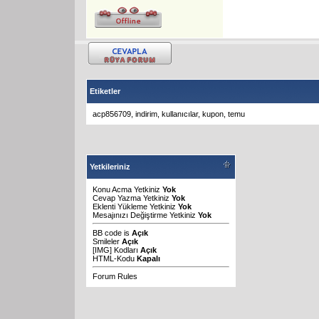
Etiketler
acp856709
,
indirim
,
kullanıcılar
,
kupon
,
temu
Yetkileriniz
Konu Acma Yetkiniz
Yok
Cevap Yazma Yetkiniz
Yok
Eklenti Yükleme Yetkiniz
Yok
Mesajınızı Değiştirme Yetkiniz
Yok
BB code
is
Açık
Smileler
Açık
[IMG]
Kodları
Açık
HTML-Kodu
Kapalı
Forum Rules