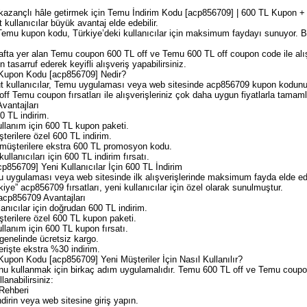
a kazançlı hâle getirmek için Temu İndirim Kodu [acp856709] | 600 TL Kupon + 
ullanıcılar büyük avantaj elde edebilir.
emu kupon kodu, Türkiye’deki kullanıcılar için maksimum faydayı sunuyor. Biz
fta yer alan Temu coupon 600 TL off ve Temu 600 TL off coupon code ile alışve
tasarruf ederek keyifli alışveriş yapabilirsiniz.
 Kupon Kodu [acp856709] Nedir?
kullanıcılar, Temu uygulaması veya web sitesinde acp856709 kupon kodunu k
ff Temu coupon fırsatları ile alışverişleriniz çok daha uygun fiyatlarla tamamla
vantajları
 TL indirim.
llanım için 600 TL kupon paketi.
erilere özel 600 TL indirim.
üşterilere ekstra 600 TL promosyon kodu.
llanıcıları için 600 TL indirim fırsatı.
856709] Yeni Kullanıcılar İçin 600 TL İndirim
mu uygulaması veya web sitesinde ilk alışverişlerinde maksimum fayda elde e
kiye” acp856709 fırsatları, yeni kullanıcılar için özel olarak sunulmuştur.
 acp856709 Avantajları
anıcılar için doğrudan 600 TL indirim.
terilere özel 600 TL kupon paketi.
lanım için 600 TL kupon fırsatı.
enelinde ücretsiz kargo.
erişte ekstra %30 indirim.
upon Kodu [acp856709] Yeni Müşteriler İçin Nasıl Kullanılır?
onu kullanmak için birkaç adım uygulamalıdır. Temu 600 TL off ve Temu coupo
lanabilirsiniz:
Rehberi
irin veya web sitesine giriş yapın.