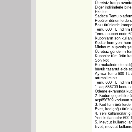
Ücretsiz kargo avanta
Diğer indirimlerle birleşt
Eksileri
Sadece Temu platform
Popüler dönemlerde st
Bazı ürünlerde kampan
Temu 600 TL İndirim K
Temu coupon code 600 
Kuponların son kullan
Kodlar hem yeni hem me
Minimum alışveriş şar
Ücretsiz gönderim tüm
Kuponlar tüm ürün kate
Son Not
Bu makalede ele aldığ
büyük tasarruf elde ed
Ayrıca Temu 600 TL of
artırabilirsiniz.
Temu 600 TL İndirim
1. acp856709 kodu nas
Ödeme ekranında kupon
2. Kodun geçerlilik sü
acp856709 kodunun sür
3. Kod tüm ürünlerde 
Evet, kod çoğu ürün ka
4. Yeni kullanıcılar iç
Yeni kullanıcılar 600 
5. Mevcut kullanıcılar
Evet, mevcut kullanıc