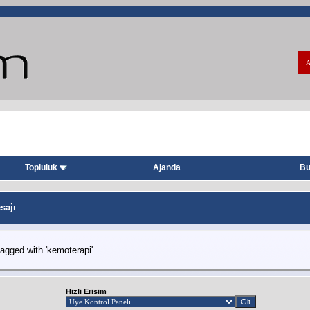
A
Topluluk
Ajanda
Bu
sajı
agged with 'kemoterapi'.
Hizli Erisim