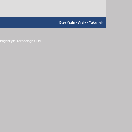
Bize Yazin
-
Arşiv
-
Yukarı git
ragonByte Technologies Ltd.