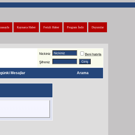
nasayfa
Kaynarca Haber
Ferizli Haber
Program İndir
Duyurular
Nickiniz
Beni hatırla
Şifreniz
günki Mesajlar
Arama