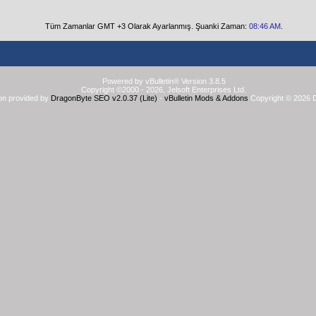
Tüm Zamanlar GMT +3 Olarak Ayarlanmış. Şuanki Zaman:
08:46 AM
.
Powered by vBulletin® Version 3.8.5
Copyright ©2000 - 2026, Jelsoft Enterprises Ltd.
on provided by
DragonByte SEO v2.0.37 (Lite)
-
vBulletin Mods & Addons
Copyright © 2026 D