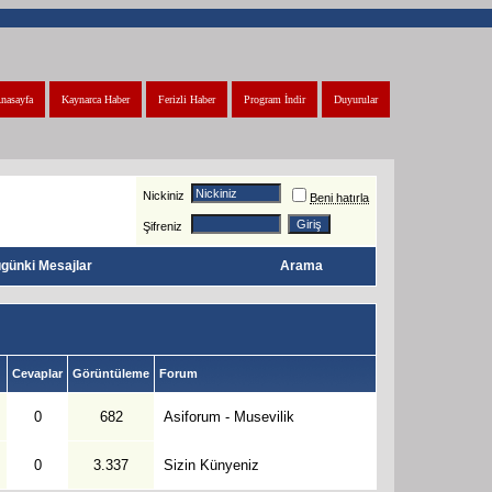
nasayfa
Kaynarca Haber
Ferizli Haber
Program İndir
Duyurular
Nickiniz
Beni hatırla
Şifreniz
günki Mesajlar
Arama
Cevaplar
Görüntüleme
Forum
0
682
Asiforum - Musevilik
0
3.337
Sizin Künyeniz