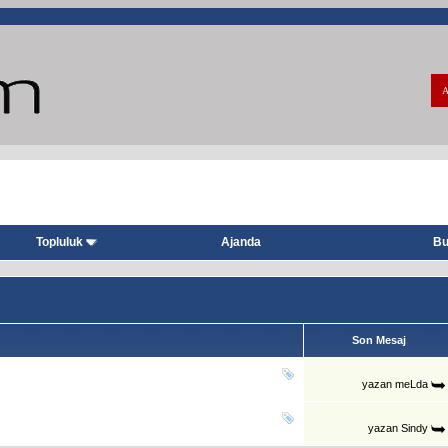
A
Topluluk
Ajanda
Bu
Son Mesaj
yazan
meLda
yazan
Sindy