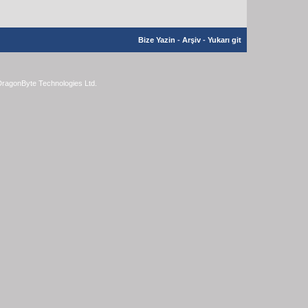
Bize Yazin
-
Arşiv
-
Yukarı git
ragonByte Technologies Ltd.