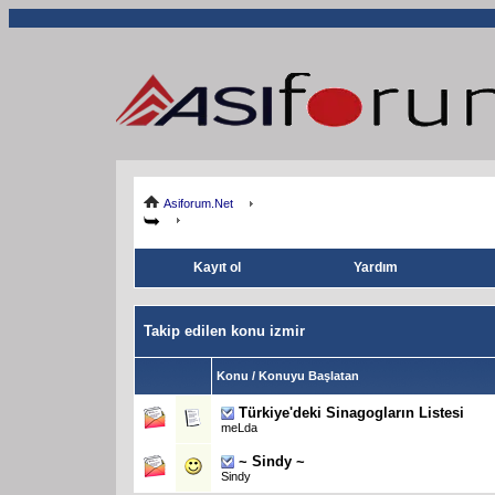
Asiforum.Net
Kayıt ol
Yardım
Takip edilen konu izmir
Konu / Konuyu Başlatan
Türkiye'deki Sinagogların Listesi
meLda
~ Sindy ~
Sindy