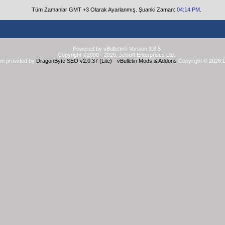
Tüm Zamanlar GMT +3 Olarak Ayarlanmış. Şuanki Zaman:
04:14 PM
.
Powered by vBulletin® Version 3.8.5
Copyright ©2000 - 2026, Jelsoft Enterprises Ltd.
on provided by
DragonByte SEO v2.0.37 (Lite)
-
vBulletin Mods & Addons
Copyright © 2026 D