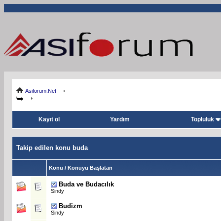
Asiforum.Net
Kayıt ol
Yardım
Topluluk
Takip edilen konu buda
Konu / Konuyu Başlatan
Buda ve Budacılık
Sindy
Budizm
Sindy