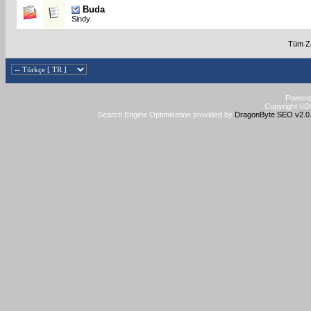
Buda
Sindy
Tüm Za
Powered
Copyright ©20
Search Engine Optimisation provided by
DragonByte SEO v2.0.3