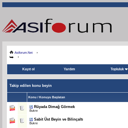
Asiforum.Net
Kayıt ol
Yardım
Topluluk
Takip edilen konu beyin
Konu / Konuyu Başlatan
Rüyada Dimağ Görmek
Bukre
Sabit
Üst Beyin ve Bilinçaltı
Bukre