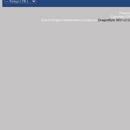
Powered
Copyright ©20
Search Engine Optimisation provided by
DragonByte SEO v2.0.3