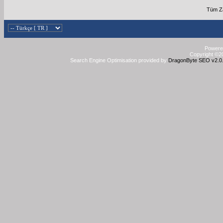
Tüm Za
Powered
Copyright ©20
Search Engine Optimisation provided by
DragonByte SEO v2.0.3