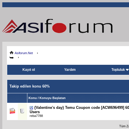
Asiforum.Net
Kayıt ol
Yardım
Topluluk
Takip edilen konu 60%
Konu / Konuyu Başlatan
{Valentine's day} Temu Coupon code [ACW696499] 60
Users
reba7788
Tüm Za