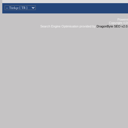
Powered
Copyright ©20
Search Engine Optimisation provided by
DragonByte SEO v2.0.3