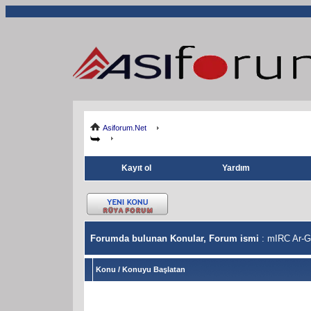
Asiforum.Net
Kayıt ol
Yardım
Forumda bulunan Konular, Forum ismi
: mIRC Ar-G
Konu
/
Konuyu Başlatan