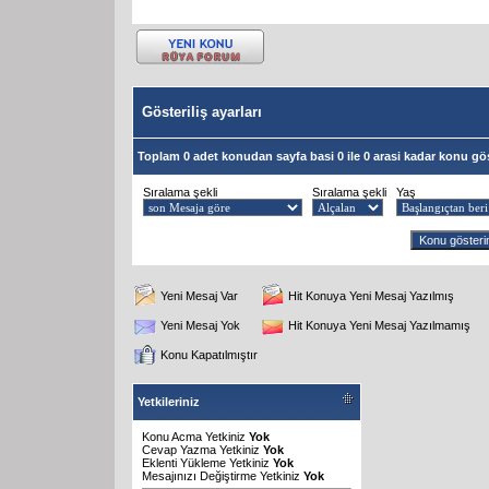
Gösteriliş ayarları
Toplam 0 adet konudan sayfa basi 0 ile 0 arasi kadar konu gös
Sıralama şekli
Sıralama şekli
Yaş
Yeni Mesaj Var
Hit Konuya Yeni Mesaj Yazılmış
Yeni Mesaj Yok
Hit Konuya Yeni Mesaj Yazılmamış
Konu Kapatılmıştır
Yetkileriniz
Konu Acma Yetkiniz
Yok
Cevap Yazma Yetkiniz
Yok
Eklenti Yükleme Yetkiniz
Yok
Mesajınızı Değiştirme Yetkiniz
Yok