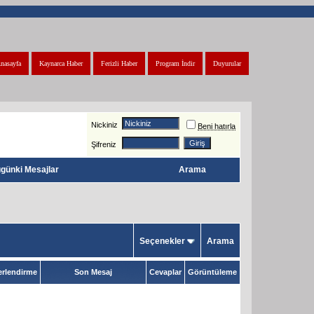
nasayfa
Kaynarca Haber
Ferizli Haber
Program İndir
Duyurular
Nickiniz
Beni hatırla
Şifreniz
günki Mesajlar
Arama
Seçenekler
Arama
rlendirme
Son Mesaj
Cevaplar
Görüntüleme