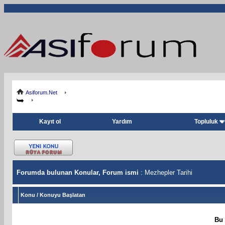
Asiforum.Net
Kayıt ol
Yardım
Topluluk
Forumda bulunan Konular, Forum ismi
: Mezhepler Tarihi
Konu
/
Konuyu Başlatan
Bu 