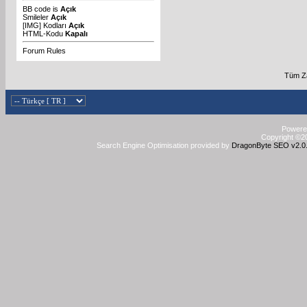
BB code
is
Açık
Smileler
Açık
[IMG]
Kodları
Açık
HTML-Kodu
Kapalı
Forum Rules
Tüm Za
Powered
Copyright ©20
Search Engine Optimisation provided by
DragonByte SEO v2.0.3