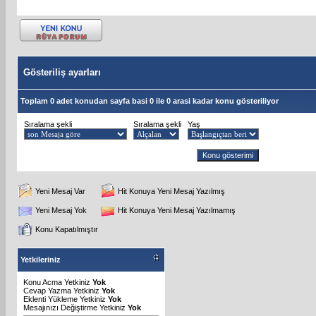
Gösteriliş ayarları
Toplam 0 adet konudan sayfa basi 0 ile 0 arasi kadar konu gösteriliyor
Sıralama şekli
Sıralama şekli
Yaş
Yeni Mesaj Var
Hit Konuya Yeni Mesaj Yazılmış
Yeni Mesaj Yok
Hit Konuya Yeni Mesaj Yazılmamış
Konu Kapatılmıştır
Yetkileriniz
Konu Acma Yetkiniz
Yok
Cevap Yazma Yetkiniz
Yok
Eklenti Yükleme Yetkiniz
Yok
Mesajınızı Değiştirme Yetkiniz
Yok