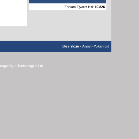
Toplam Ziyaret Hiti:
10.826
Bize Yazin
-
Arşiv
-
Yukarı git
ragonByte Technologies Ltd.