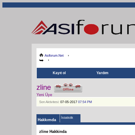
Asiforum.Net
Kayıt ol
Yardım
zline
Yeni Üye
Son Aktivitesi:
07-05-2017
07:54 PM
İstatistik
Hakkımda
zline Hakkinda