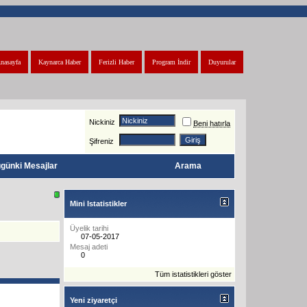
nasayfa
Kaynarca Haber
Ferizli Haber
Program İndir
Duyurular
Nickiniz
Beni hatırla
Şifreniz
günki Mesajlar
Arama
Mini Istatistikler
Üyelik tarihi
07-05-2017
Mesaj adeti
0
Tüm istatistikleri göster
Yeni ziyaretçi