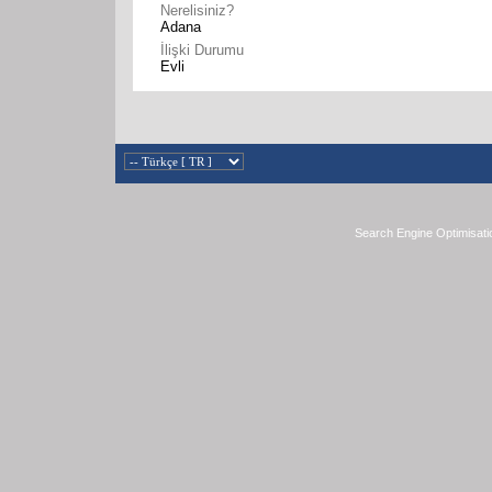
Nerelisiniz?
Adana
İlişki Durumu
Evli
Search Engine Optimisati