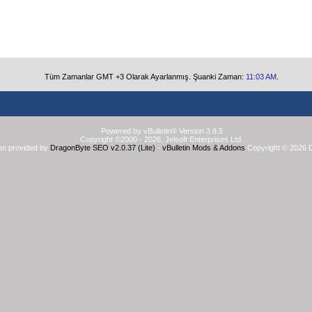
Tüm Zamanlar GMT +3 Olarak Ayarlanmış. Şuanki Zaman:
11:03 AM
.
Powered by vBulletin® Version 3.8.5
Copyright ©2000 - 2026, Jelsoft Enterprises Ltd.
on provided by
DragonByte SEO v2.0.37 (Lite)
-
vBulletin Mods & Addons
Copyright © 2026 D