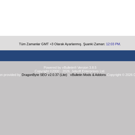
Tüm Zamanlar GMT +3 Olarak Ayarlanmış. Şuanki Zaman:
12:03 PM
.
Powered by vBulletin® Version 3.8.5
Copyright ©2000 - 2026, Jelsoft Enterprises Ltd.
on provided by
DragonByte SEO v2.0.37 (Lite)
-
vBulletin Mods & Addons
Copyright © 2026 D