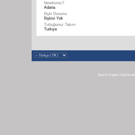
Nerelisiniz?
Adana
İlişki Durumu
İlişkisi Yok
Tuttuğunuz Takım
Turkiye
Search Engine Optimisati