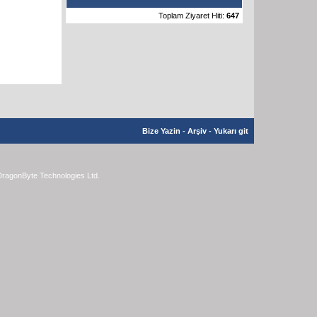
Toplam Ziyaret Hiti:
647
Bize Yazin
-
Arşiv
-
Yukarı git
ragonByte Technologies Ltd.