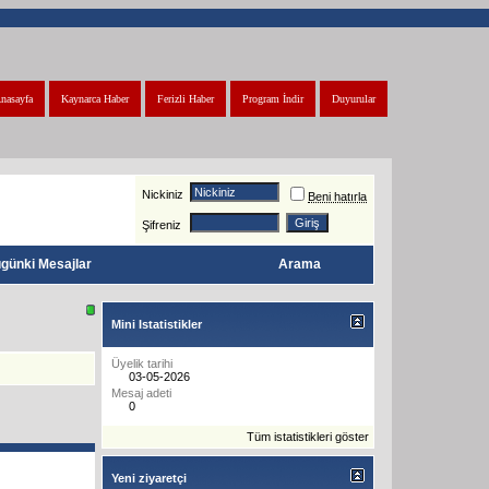
nasayfa
Kaynarca Haber
Ferizli Haber
Program İndir
Duyurular
Nickiniz
Beni hatırla
Şifreniz
günki Mesajlar
Arama
Mini Istatistikler
Üyelik tarihi
03-05-2026
Mesaj adeti
0
Tüm istatistikleri göster
Yeni ziyaretçi