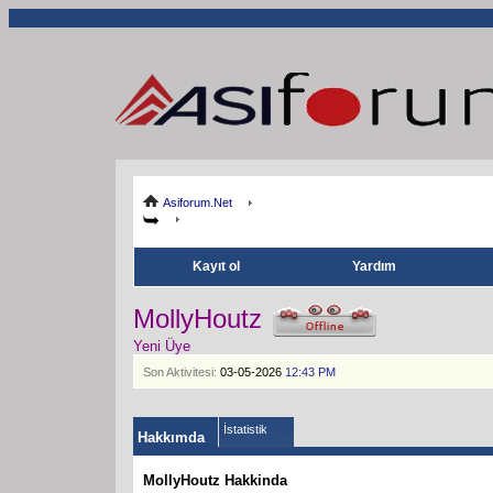
Asiforum.Net
Kayıt ol
Yardım
MollyHoutz
Yeni Üye
Son Aktivitesi:
03-05-2026
12:43 PM
İstatistik
Hakkımda
MollyHoutz Hakkinda