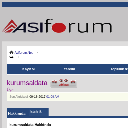
Asiforum.Net
Kayıt ol
Yardım
Topluluk
kurumsaldata
Üye
Son Aktivitesi:
09-18-2017
01:09 AM
İstatistik
Hakkımda
kurumsaldata Hakkinda