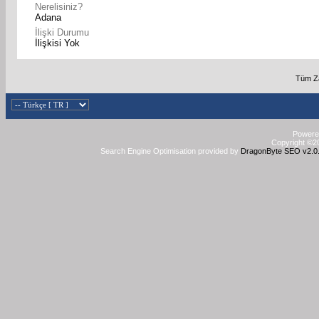
Nerelisiniz?
Adana
İlişki Durumu
İlişkisi Yok
Tüm Za
Powered
Copyright ©20
Search Engine Optimisation provided by
DragonByte SEO v2.0.3