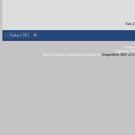
Tüm Za
Powered
Copyright ©20
Search Engine Optimisation provided by
DragonByte SEO v2.0.3