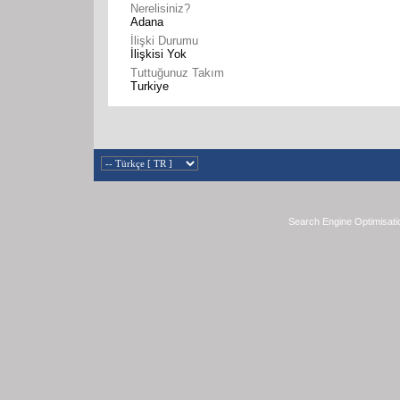
Nerelisiniz?
Adana
İlişki Durumu
İlişkisi Yok
Tuttuğunuz Takım
Turkiye
Search Engine Optimisati