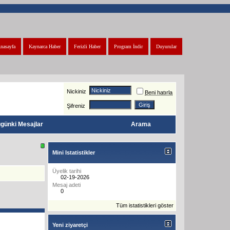
nasayfa
Kaynarca Haber
Ferizli Haber
Program İndir
Duyurular
Nickiniz
Beni hatırla
Şifreniz
günki Mesajlar
Arama
Mini Istatistikler
Üyelik tarihi
02-19-2026
Mesaj adeti
0
Tüm istatistikleri göster
Yeni ziyaretçi