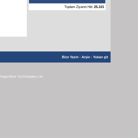
Toplam Ziyaret Hiti:
25.101
Bize Yazin
-
Arşiv
-
Yukarı git
ragonByte Technologies Ltd.