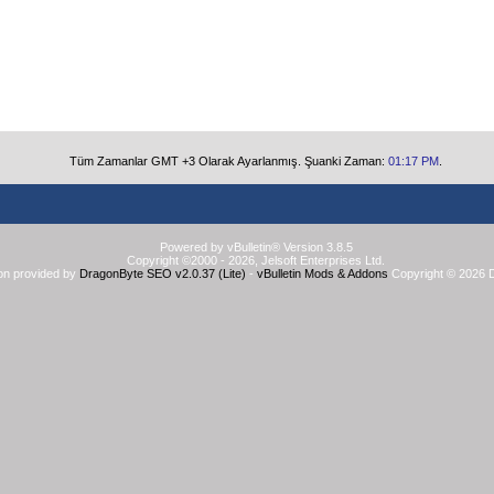
Tüm Zamanlar GMT +3 Olarak Ayarlanmış. Şuanki Zaman:
01:17 PM
.
Powered by vBulletin® Version 3.8.5
Copyright ©2000 - 2026, Jelsoft Enterprises Ltd.
on provided by
DragonByte SEO v2.0.37 (Lite)
-
vBulletin Mods & Addons
Copyright © 2026 D