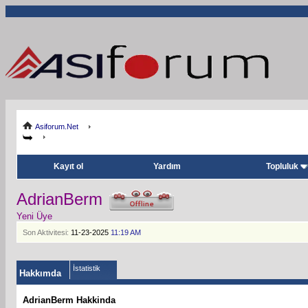
Asiforum.Net
Kayıt ol
Yardım
Topluluk
AdrianBerm
Yeni Üye
Son Aktivitesi:
11-23-2025
11:19 AM
İstatistik
Hakkımda
AdrianBerm Hakkinda