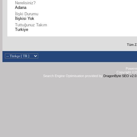
Nerelisiniz?
Adana
İlişki Durumu
İlişkisi Yok
Tuttuğunuz Takım
Turkiye
Tüm Za
Powered
Copyright ©20
Search Engine Optimisation provided by
DragonByte SEO v2.0.3