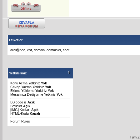
Etiketler
aralığında
,
cst
,
domain
,
domainler
,
saat
Yetkileriniz
Konu Acma Yetkiniz
Yok
Cevap Yazma Yetkiniz
Yok
Eklenti Yükleme Yetkiniz
Yok
Mesajınızı Değiştirme Yetkiniz
Yok
BB code
is
Açık
Smileler
Açık
[IMG]
Kodları
Açık
HTML-Kodu
Kapalı
Forum Rules
Tüm Za