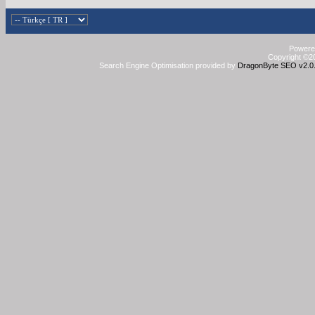
Powered
Copyright ©20
Search Engine Optimisation provided by
DragonByte SEO v2.0.3