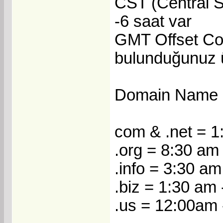
CST (Central St
-6 saat var
GMT Offset Co
bulunduğunuz ül
Domain Name 
com & .net = 1
.org = 8:30 a
.info = 3:30 a
.biz = 1:30 am
.us = 12:00am