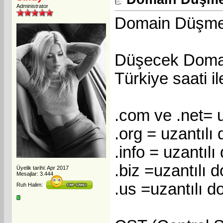
Administrator
Domain Düşme 
Düşecek Domai
Türkiye saati il
.com ve .net= u
.org = uzantılı
.info = uzantıl
.biz =uzantılı 
Üyelik tarihi: Apr 2017
Mesajlar: 3.444
.us =uzantılı d
Ruh Halim: