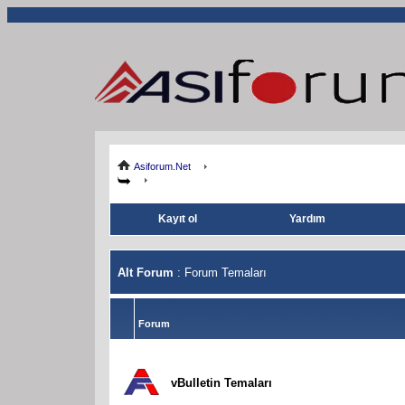
Asiforum.Net
Kayıt ol
Yardım
Alt Forum
: Forum Temaları
Forum
vBulletin Temaları