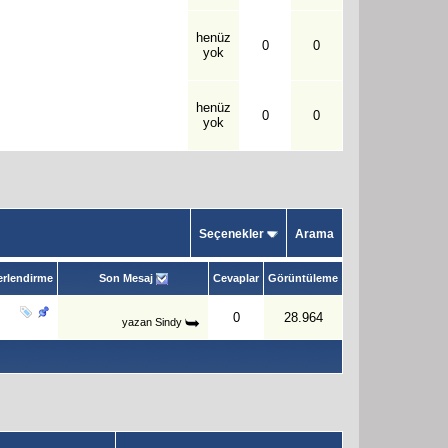
henüz
0
0
yok
henüz
0
0
yok
Seçenekler
Arama
rlendirme
Son Mesaj
Cevaplar
Görüntüleme
0
28.964
yazan
Sindy