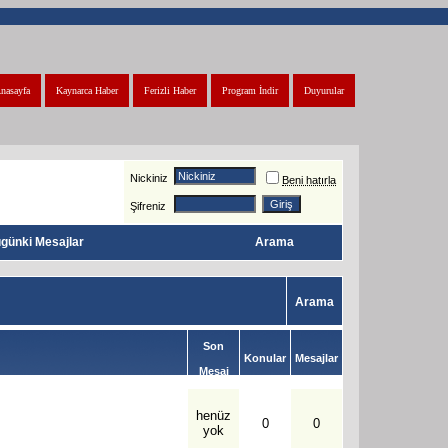
nasayfa
Kaynarca Haber
Ferizli Haber
Program İndir
Duyurular
Nickiniz
Beni hatırla
Şifreniz
günki Mesajlar
Arama
Arama
Son
Konular
Mesajlar
Mesaj
henüz
0
0
yok