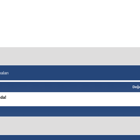
aları
Değe
da!