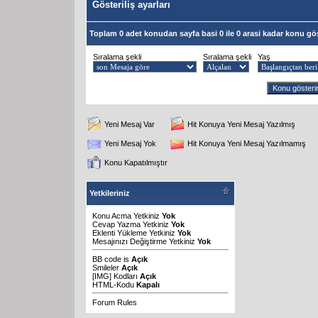
Gösteriliş ayarları
Toplam 0 adet konudan sayfa basi 0 ile 0 arasi kadar konu gös
Sıralama şekli
Sıralama şekli
Yaş
Yeni Mesaj Var
Hit Konuya Yeni Mesaj Yazılmış
Yeni Mesaj Yok
Hit Konuya Yeni Mesaj Yazılmamış
Konu Kapatılmıştır
Yetkileriniz
Konu Acma Yetkiniz
Yok
Cevap Yazma Yetkiniz
Yok
Eklenti Yükleme Yetkiniz
Yok
Mesajınızı Değiştirme Yetkiniz
Yok
BB code
is
Açık
Smileler
Açık
[IMG]
Kodları
Açık
HTML-Kodu
Kapalı
Forum Rules