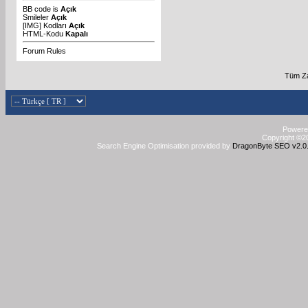
BB code
is
Açık
Smileler
Açık
[IMG]
Kodları
Açık
HTML-Kodu
Kapalı
Forum Rules
Tüm Za
Powered
Copyright ©20
Search Engine Optimisation provided by
DragonByte SEO v2.0.3