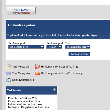
Gösteriliş ayarları
Toplam 0 adet konudan sayfa basi 0 ile 0 arasi kadar konu gösteriliyor
Sıralama şekli
Sıralama şekli
Yaş
Yeni Mesaj Var
Hit Konuya Yeni Mesaj Yazılmış
Yeni Mesaj Yok
Hit Konuya Yeni Mesaj Yazılmamış
Konu Kapatılmıştır
Yetkileriniz
Konu Acma Yetkiniz
Yok
Cevap Yazma Yetkiniz
Yok
Eklenti Yükleme Yetkiniz
Yok
Mesajınızı Değiştirme Yetkiniz
Yok