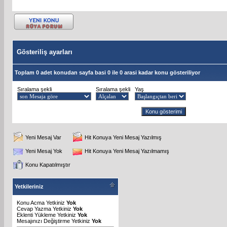
Gösteriliş ayarları
Toplam 0 adet konudan sayfa basi 0 ile 0 arasi kadar konu gösteriliyor
Sıralama şekli
Sıralama şekli
Yaş
Yeni Mesaj Var
Hit Konuya Yeni Mesaj Yazılmış
Yeni Mesaj Yok
Hit Konuya Yeni Mesaj Yazılmamış
Konu Kapatılmıştır
Yetkileriniz
Konu Acma Yetkiniz
Yok
Cevap Yazma Yetkiniz
Yok
Eklenti Yükleme Yetkiniz
Yok
Mesajınızı Değiştirme Yetkiniz
Yok