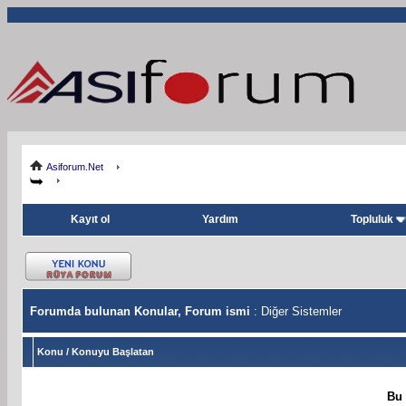
Asiforum.Net
Kayıt ol
Yardım
Topluluk
Forumda bulunan Konular, Forum ismi
: Diğer Sistemler
Konu
/
Konuyu Başlatan
Bu 