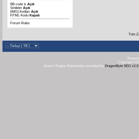
BB code
is
Açık
Smileler
Açık
[IMG]
Kodları
Açık
HTML-Kodu
Kapalı
Forum Rules
Tüm Za
Powered
Copyright ©20
Search Engine Optimisation provided by
DragonByte SEO v2.0.3