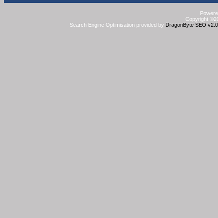
Powered
Copyright ©20
Search Engine Optimisation provided by
DragonByte SEO v2.0.