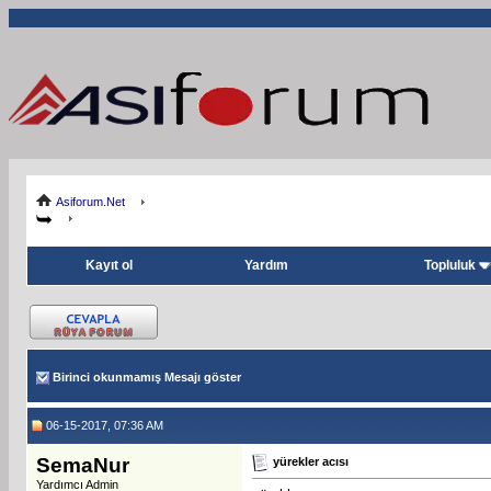
Asiforum.Net
Kayıt ol
Yardım
Topluluk
Birinci okunmamış Mesajı göster
06-15-2017, 07:36 AM
SemaNur
yürekler acısı
Yardımcı Admin