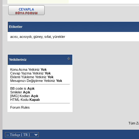
Etiketler
acısı
,
acısıydı
,
güney
,
sıfat
,
yürekler
Yetkileriniz
Konu Acma Yetkiniz
Yok
Cevap Yazma Yetkiniz
Yok
Eklenti Yükleme Yetkiniz
Yok
Mesajınızı Değiştirme Yetkiniz
Yok
BB code
is
Açık
Smileler
Açık
[IMG]
Kodları
Açık
HTML-Kodu
Kapalı
Forum Rules
Tüm Za