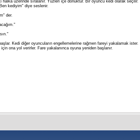
i halka üzerinde sıralanır. Yüzleri içe dönüktür. Bir oyuncu kedi olarak seçilir. 
"Ben kediyim" diye seslenir.
m" der.
yacağım."
sın."
şlar. Kedi diğer oyuncuların engellemelerine rağmen fareyi yakalamak ister.
çin ona yol verirler. Fare yakalanınca oyuna yeniden başlanır.