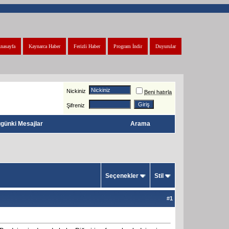
nasayfa
Kaynarca Haber
Ferizli Haber
Program İndir
Duyurular
Nickiniz
Beni hatırla
Şifreniz
günki Mesajlar
Arama
Seçenekler
Stil
#
1