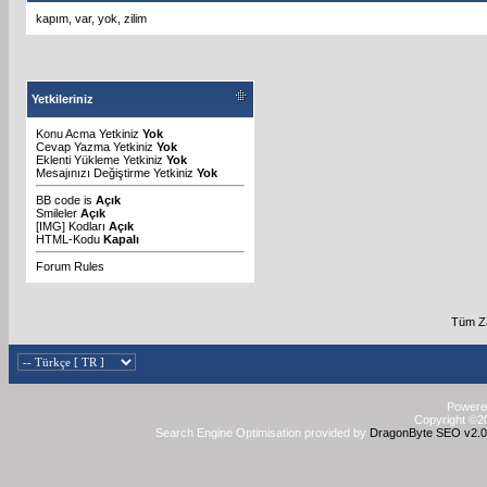
kapım
,
var
,
yok
,
zilim
Yetkileriniz
Konu Acma Yetkiniz
Yok
Cevap Yazma Yetkiniz
Yok
Eklenti Yükleme Yetkiniz
Yok
Mesajınızı Değiştirme Yetkiniz
Yok
BB code
is
Açık
Smileler
Açık
[IMG]
Kodları
Açık
HTML-Kodu
Kapalı
Forum Rules
Tüm Za
Powered
Copyright ©20
Search Engine Optimisation provided by
DragonByte SEO v2.0.