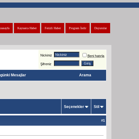
nasayfa
Kaynarca Haber
Ferizli Haber
Program İndir
Duyurular
Nickiniz
Beni hatırla
Şifreniz
günki Mesajlar
Arama
Seçenekler
Stil
#
1