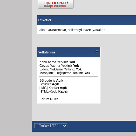
Etiketler
alıntı
,
araştırmalar
,
belirtmeyi
,
hazır
,
yasaktır
Yetkileriniz
Konu Acma Yetkiniz
Yok
Cevap Yazma Yetkiniz
Yok
Eklenti Yükleme Yetkiniz
Yok
Mesajınızı Değiştirme Yetkiniz
Yok
BB code
is
Açık
Smileler
Açık
[IMG]
Kodları
Açık
HTML-Kodu
Kapalı
Forum Rules