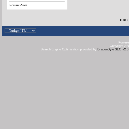
Forum Rules
Tüm Za
Powered
Copyright ©20
Search Engine Optimisation provided by
DragonByte SEO v2.0.3