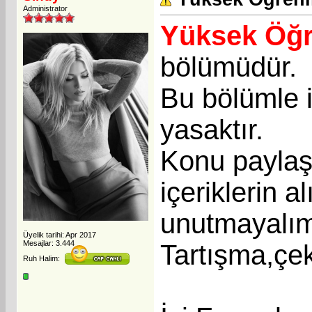
Administrator
Yüksek Öğr
bölümüdür.
Bu bölümle i
yasaktır.
Konu paylaşı
içeriklerin a
unutmayalı
Üyelik tarihi: Apr 2017
Mesajlar: 3.444
Tartışma,çek
Ruh Halim: