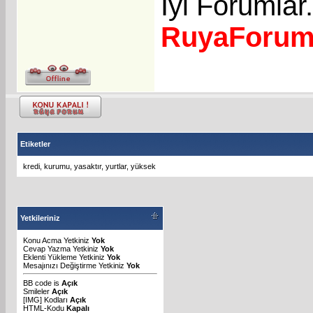
İyi Forumlar.
RuyaForu
Etiketler
kredi
,
kurumu
,
yasaktır
,
yurtlar
,
yüksek
Yetkileriniz
Konu Acma Yetkiniz
Yok
Cevap Yazma Yetkiniz
Yok
Eklenti Yükleme Yetkiniz
Yok
Mesajınızı Değiştirme Yetkiniz
Yok
BB code
is
Açık
Smileler
Açık
[IMG]
Kodları
Açık
HTML-Kodu
Kapalı