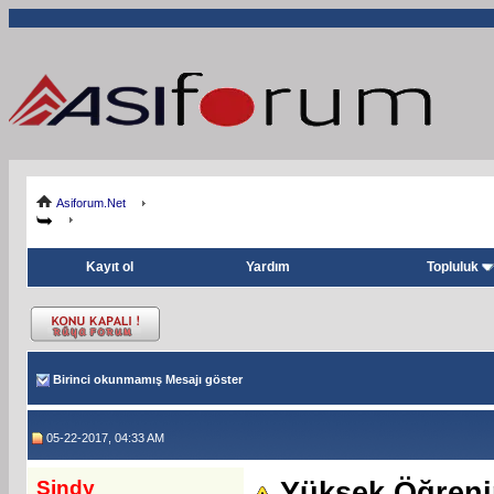
Asiforum.Net
Kayıt ol
Yardım
Topluluk
Birinci okunmamış Mesajı göster
05-22-2017, 04:33 AM
Sindy
Yüksek Öğreni