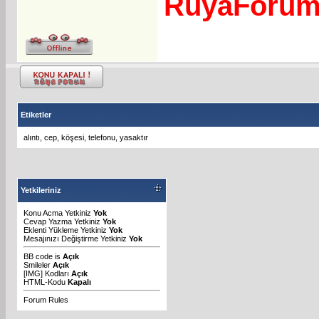
RuyaForu
Etiketler
alıntı
,
cep
,
köşesi
,
telefonu
,
yasaktır
Yetkileriniz
Konu Acma Yetkiniz
Yok
Cevap Yazma Yetkiniz
Yok
Eklenti Yükleme Yetkiniz
Yok
Mesajınızı Değiştirme Yetkiniz
Yok
BB code
is
Açık
Smileler
Açık
[IMG]
Kodları
Açık
HTML-Kodu
Kapalı
Forum Rules