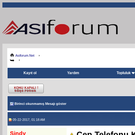
Asiforum.Net
Kayıt ol
Yardım
Topluluk
Birinci okunmamış Mesajı göster
05-22-2017, 01:18 AM
Sindy
Cep Telefonu 