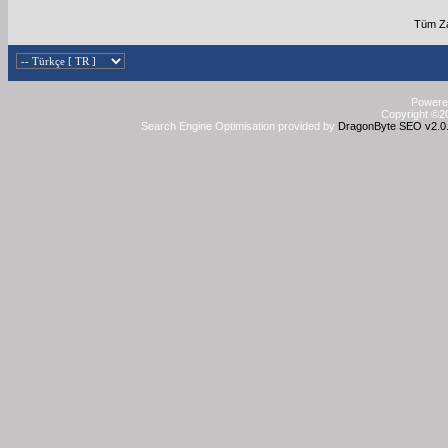
Tüm Za
Powered
Copyright ©20
Search Engine Optimisation provided by
DragonByte SEO v2.0.3