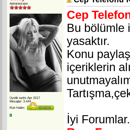
Administrator
Cep Telefo
Bu bölümle i
yasaktır.
Konu paylaşı
içeriklerin a
unutmayalı
Tartışma,çek
Üyelik tarihi: Apr 2017
Mesajlar: 3.444
Ruh Halim:
İyi Forumlar.