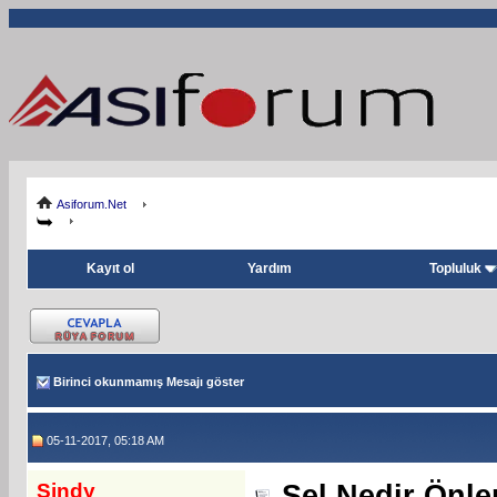
Asiforum.Net
Kayıt ol
Yardım
Topluluk
Birinci okunmamış Mesajı göster
05-11-2017, 05:18 AM
Sindy
Sel Nedir Önle