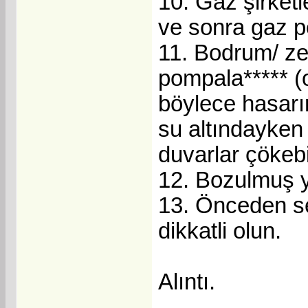
10. Gaz şirketl
ve sonra gaz p
11. Bodrum/ ze
pompala***** (
böylece hasarı
su altındayken
duvarlar çökebi
12. Bozulmuş yar
13. Önceden sel
dikkatli olun.
Alıntı.