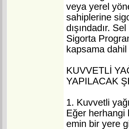
veya yerel yön
sahiplerine sig
dışındadır. Sel
Sigorta Progra
kapsama dahil 
KUVVETLİ Y
YAPILACAK 
1. Kuvvetli yağ
Eğer herhangi 
emin bir yere g