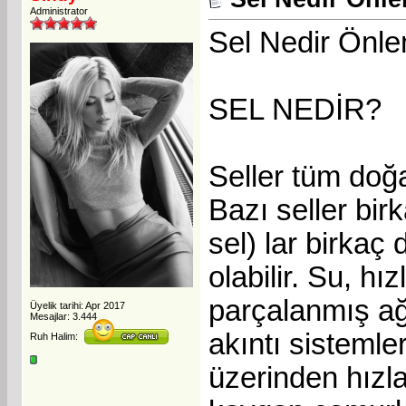
Administrator
Sel Nedir Önle
SEL NEDİR?
Seller tüm doğa
Bazı seller bir
sel) lar birkaç
olabilir. Su, hı
parçalanmış ağa
Üyelik tarihi: Apr 2017
Mesajlar: 3.444
akıntı sistemle
Ruh Halim:
üzerinden hızla