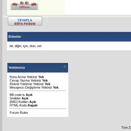
Etiketler
bir
,
diğer
,
için
,
olun
,
sel
Yetkileriniz
Konu Acma Yetkiniz
Yok
Cevap Yazma Yetkiniz
Yok
Eklenti Yükleme Yetkiniz
Yok
Mesajınızı Değiştirme Yetkiniz
Yok
BB code
is
Açık
Smileler
Açık
[IMG]
Kodları
Açık
HTML-Kodu
Kapalı
Forum Rules
Tüm Za