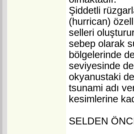
Şiddetli rüzgarl
(hurrican) özell
selleri oluşturu
sebep olarak su
bölgelerinde d
seviyesinde de
okyanustaki de
tsunami adı ver
kesimlerine kada
SELDEN ÖNC