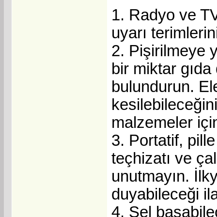
1. Radyo ve TV 
uyarı terimlerini
2. Pişirilmey
bir miktar gıd
bulundurun. El
kesilebileceğin
malzemeler için
3. Portatif, pi
teçhizatı ve ça
unutmayın. İlk
duyabileceği il
4. Sel basabil