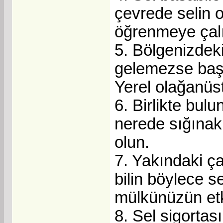
çevrede selin o
öğrenmeye çalı
5. Bölgenizdeki
gelemezse başı
Yerel olağanüs
6. Birlikte bul
nerede sığınak 
olun.
7. Yakındaki ç
bilin böylece s
mülkünüzün etki
8. Sel sigorta