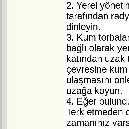
2. Yerel yöneti
tarafından rady
dinleyin.
3. Kum torbalar
bağlı olarak y
katından uzak t
çevresine kum t
ulaşmasını önl
uzağa koyun.
4. Eğer bulundu
Terk etmeden ö
zamanınız varsa