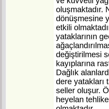
ve kuvvetli yağ
oluşmaktadır. 
dönüşmesine ya
etkili olmakta
yataklarının g
ağaçlandırılmas
değiştirilmesi
kayıplarına ras
Dağlık alanlar
dere yatakları 
seller oluşur. Ö
heyelan tehlike
olmaktadır.