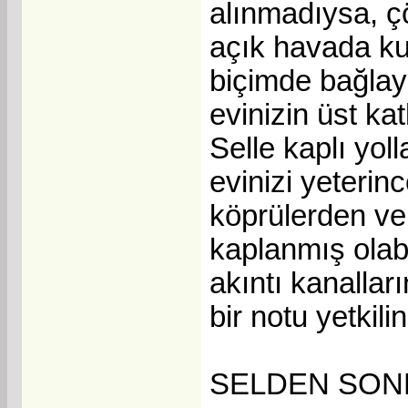
alınmadıysa, ç
açık havada kul
biçimde bağlay
evinizin üst kat
Selle kaplı yo
evinizi yeterin
köprülerden ve
kaplanmış olabi
akıntı kanalları
bir notu yetkili
SELDEN SON