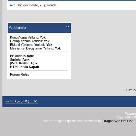
avcı
,
bir
,
geçmekte
,
kuş
,
sırada
Yetkileriniz
Konu Acma Yetkiniz
Yok
Cevap Yazma Yetkiniz
Yok
Eklenti Yükleme Yetkiniz
Yok
Mesajınızı Değiştirme Yetkiniz
Yok
BB code
is
Açık
Smileler
Açık
[IMG]
Kodları
Açık
HTML-Kodu
Kapalı
Forum Rules
Tüm Za
Powered
Copyright ©20
Search Engine Optimisation provided by
DragonByte SEO v2.0.3