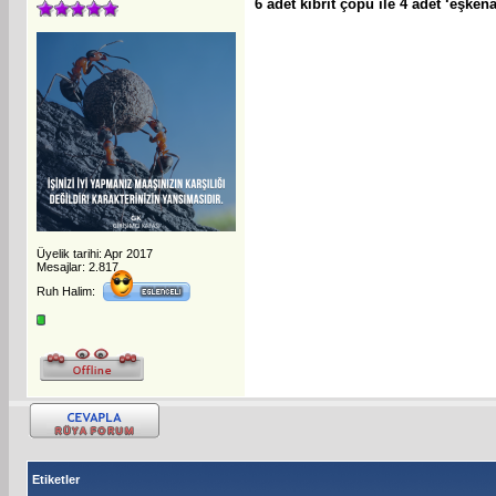
6 adet kibrit çöpü ile 4 adet ‘eşken
Üyelik tarihi: Apr 2017
Mesajlar: 2.817
Ruh Halim:
Etiketler