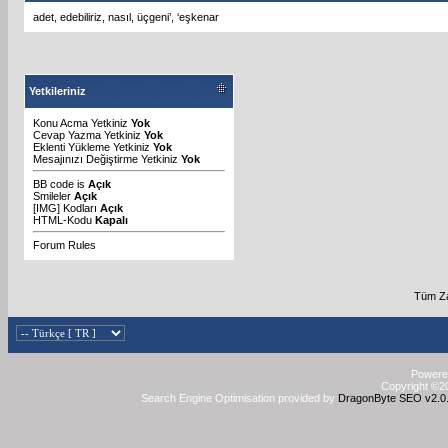
adet
,
edebiliriz
,
nasıl
,
üçgeni’
,
‘eşkenar
Yetkileriniz
Konu Acma Yetkiniz
Yok
Cevap Yazma Yetkiniz
Yok
Eklenti Yükleme Yetkiniz
Yok
Mesajınızı Değiştirme Yetkiniz
Yok
BB code
is
Açık
Smileler
Açık
[IMG]
Kodları
Açık
HTML-Kodu
Kapalı
Forum Rules
Tüm Za
Powered
Copyright ©20
Search Engine Optimisation provided by
DragonByte SEO v2.0.3