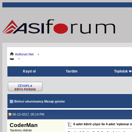
Asiforum.Net
Kayıt ol
Yardım
Topluluk
Birinci okunmamış Mesajı göster
06-13-2017, 05:14 PM
CoderMan
6 adet kibrit çöpü ile 4 adet ‘eşkenar ü
Yardımcı Admin