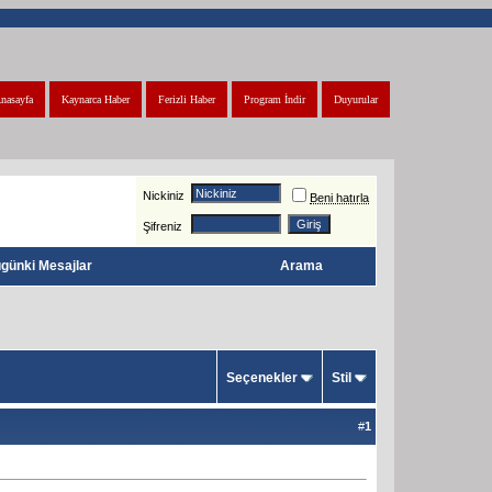
nasayfa
Kaynarca Haber
Ferizli Haber
Program İndir
Duyurular
Nickiniz
Beni hatırla
Şifreniz
günki Mesajlar
Arama
Seçenekler
Stil
#
1