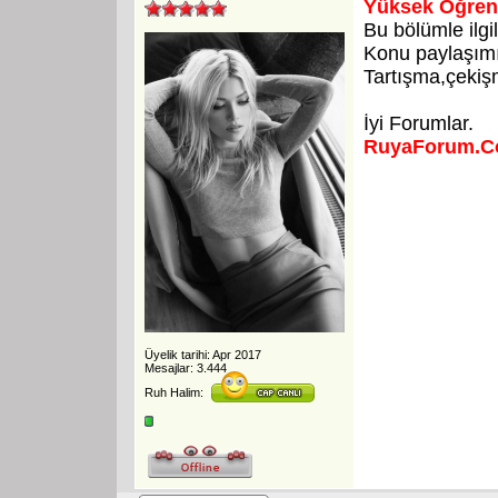
Yüksek Öğren
Bu bölümle ilgi
Konu paylaşımı 
Tartışma,çekişm
İyi Forumlar.
RuyaForum.
Üyelik tarihi: Apr 2017
Mesajlar: 3.444
Ruh Halim: