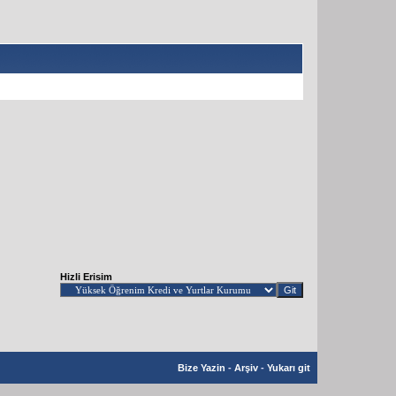
Hizli Erisim
Bize Yazin
-
Arşiv
-
Yukarı git