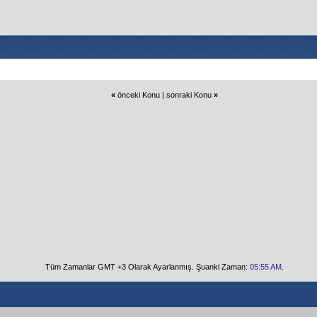
«
önceki Konu
|
sonraki Konu
»
Tüm Zamanlar GMT +3 Olarak Ayarlanmış. Şuanki Zaman:
05:55 AM
.