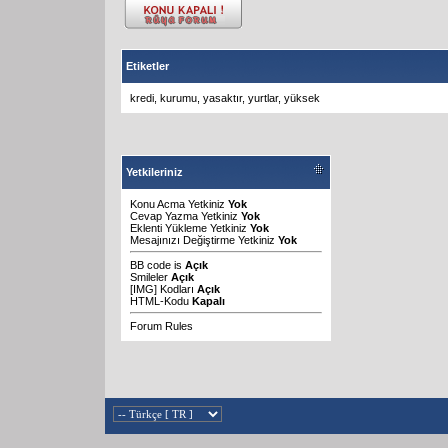
Etiketler
kredi
,
kurumu
,
yasaktır
,
yurtlar
,
yüksek
Yetkileriniz
Konu Acma Yetkiniz
Yok
Cevap Yazma Yetkiniz
Yok
Eklenti Yükleme Yetkiniz
Yok
Mesajınızı Değiştirme Yetkiniz
Yok
BB code
is
Açık
Smileler
Açık
[IMG]
Kodları
Açık
HTML-Kodu
Kapalı
Forum Rules