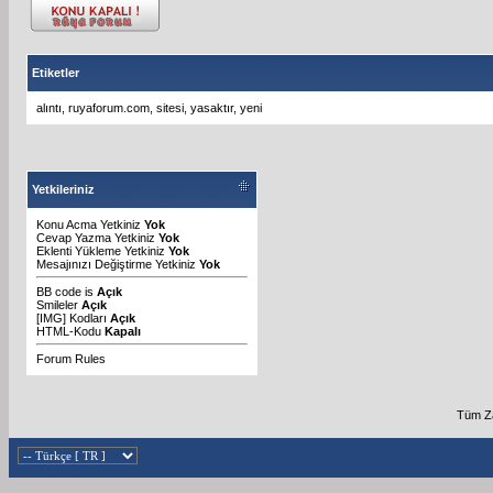
Etiketler
alıntı
,
ruyaforum.com
,
sitesi
,
yasaktır
,
yeni
Yetkileriniz
Konu Acma Yetkiniz
Yok
Cevap Yazma Yetkiniz
Yok
Eklenti Yükleme Yetkiniz
Yok
Mesajınızı Değiştirme Yetkiniz
Yok
BB code
is
Açık
Smileler
Açık
[IMG]
Kodları
Açık
HTML-Kodu
Kapalı
Forum Rules
Tüm Za