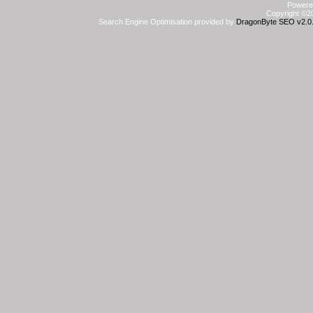
Powered
Copyright ©20
Search Engine Optimisation provided by
DragonByte SEO v2.0.3