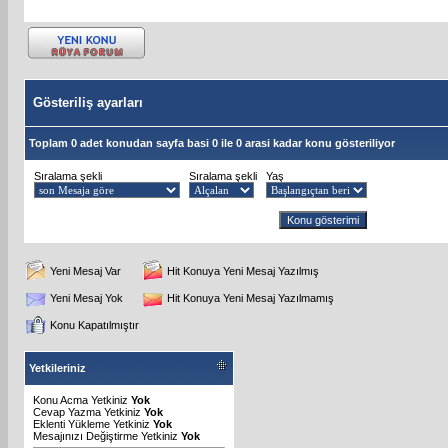
Gösteriliş ayarları
Toplam 0 adet konudan sayfa basi 0 ile 0 arasi kadar konu gösteriliyor
Sıralama şekli
Sıralama şekli
Yaş
Yeni Mesaj Var
Hit Konuya Yeni Mesaj Yazılmış
Yeni Mesaj Yok
Hit Konuya Yeni Mesaj Yazılmamış
Konu Kapatılmıştır
Yetkileriniz
Konu Acma Yetkiniz
Yok
Cevap Yazma Yetkiniz
Yok
Eklenti Yükleme Yetkiniz
Yok
Mesajınızı Değiştirme Yetkiniz
Yok