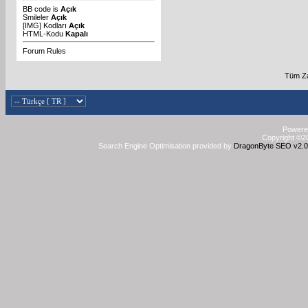
BB code
is
Açık
Smileler
Açık
[IMG]
Kodları
Açık
HTML-Kodu
Kapalı
Forum Rules
Tüm Za
Powered
Copyright ©20
Search Engine Optimisation provided by
DragonByte SEO v2.0.