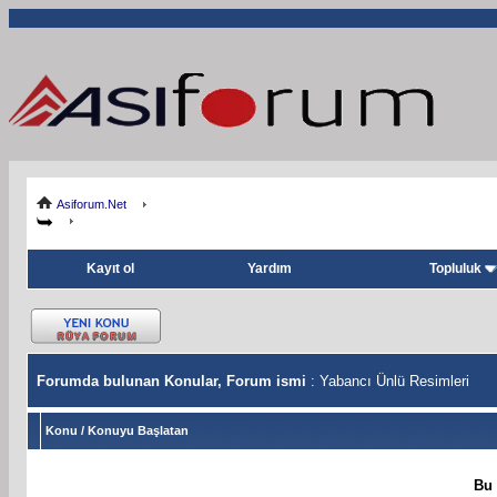
Asiforum.Net
Kayıt ol
Yardım
Topluluk
Forumda bulunan Konular, Forum ismi
: Yabancı Ünlü Resimleri
Konu
/
Konuyu Başlatan
Bu 