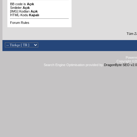
BB code
is
Açık
Smileler
Açık
[IMG]
Kodları
Açık
HTML-Kodu
Kapalı
Forum Rules
Tüm Za
Powered
Copyright ©20
Search Engine Optimisation provided by
DragonByte SEO v2.0.