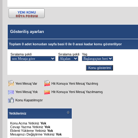
Gösteriliş ayarları
Toplam 0 adet konudan sayfa basi 0 ile 0 arasi kadar konu gösteriliyor
Sıralama şekli
Sıralama şekli
Yaş
Yeni Mesaj Var
Hit Konuya Yeni Mesaj Yazılmış
Yeni Mesaj Yok
Hit Konuya Yeni Mesaj Yazılmamış
Konu Kapatılmıştır
Yetkileriniz
Konu Acma Yetkiniz
Yok
Cevap Yazma Yetkiniz
Yok
Eklenti Yükleme Yetkiniz
Yok
Mesajınızı Değiştirme Yetkiniz
Yok