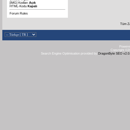
[IMG]
Kodları
Açık
HTML-Kodu
Kapalı
Forum Rules
Tüm Za
Powered
Copyright ©20
Search Engine Optimisation provided by
DragonByte SEO v2.0.3