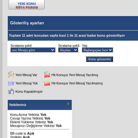
Gösteriliş ayarları
Toplam 11 adet konudan sayfa basi 1 ile 11 arasi kadar konu gösteriliyor
Sıralama şekli
Sıralama şekli
Yaş
Yeni Mesaj Var
Hit Konuya Yeni Mesaj Yazılmış
Yeni Mesaj Yok
Hit Konuya Yeni Mesaj Yazılmamış
Konu Kapatılmıştır
Yetkileriniz
Konu Acma Yetkiniz
Yok
Cevap Yazma Yetkiniz
Yok
Eklenti Yükleme Yetkiniz
Yok
Mesajınızı Değiştirme Yetkiniz
Yok
BB code
is
Açık
Smileler
Açık