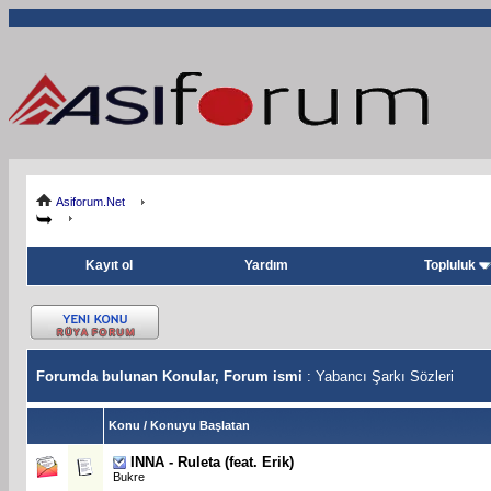
Asiforum.Net
Kayıt ol
Yardım
Topluluk
Forumda bulunan Konular, Forum ismi
: Yabancı Şarkı Sözleri
Konu
/
Konuyu Başlatan
INNA - Ruleta (feat. Erik)
Bukre