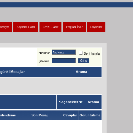
nasayfa
Kaynarca Haber
Ferizli Haber
Program İndir
Duyurular
Nickiniz
Beni hatırla
Şifreniz
günki Mesajlar
Arama
Seçenekler
Arama
rlendirme
Son Mesaj
Cevaplar
Görüntüleme