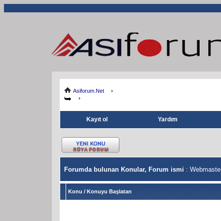
Asiforum.Net
Kayıt ol
Yardım
Forumda bulunan Konular, Forum ismi
: Webmaster
Konu
/
Konuyu Başlatan