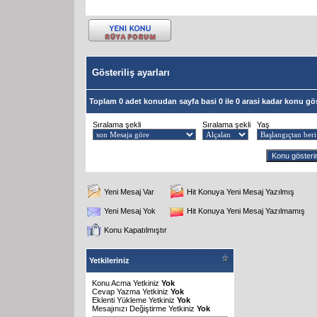
Gösteriliş ayarları
Toplam 0 adet konudan sayfa basi 0 ile 0 arasi kadar konu gös
Sıralama şekli
Sıralama şekli
Yaş
Yeni Mesaj Var
Hit Konuya Yeni Mesaj Yazılmış
Yeni Mesaj Yok
Hit Konuya Yeni Mesaj Yazılmamış
Konu Kapatılmıştır
Yetkileriniz
Konu Acma Yetkiniz
Yok
Cevap Yazma Yetkiniz
Yok
Eklenti Yükleme Yetkiniz
Yok
Mesajınızı Değiştirme Yetkiniz
Yok