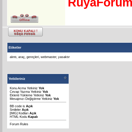
RuyaForu
Etiketler
alıntı
,
araç
,
gereçleri
,
webmaster
,
yasaktır
Yetkileriniz
Konu Acma Yetkiniz
Yok
Cevap Yazma Yetkiniz
Yok
Eklenti Yükleme Yetkiniz
Yok
Mesajınızı Değiştirme Yetkiniz
Yok
BB code
is
Açık
Smileler
Açık
[IMG]
Kodları
Açık
HTML-Kodu
Kapalı
Forum Rules