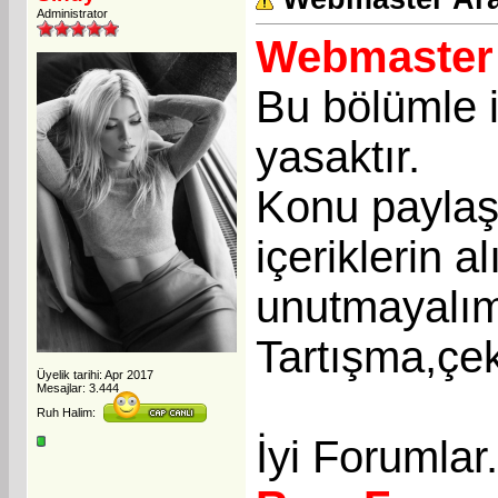
Administrator
Webmaster 
Bu bölümle i
yasaktır.
Konu paylaşı
içeriklerin a
unutmayalı
Tartışma,çek
Üyelik tarihi: Apr 2017
Mesajlar: 3.444
Ruh Halim:
İyi Forumlar.