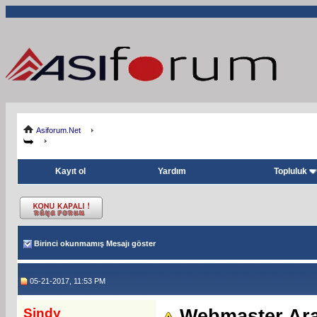
Asiforum.Net
Kayıt ol
Yardım
Topluluk
Birinci okunmamış Mesajı göster
05-21-2017, 11:53 PM
Sindy
Webmaster Ara