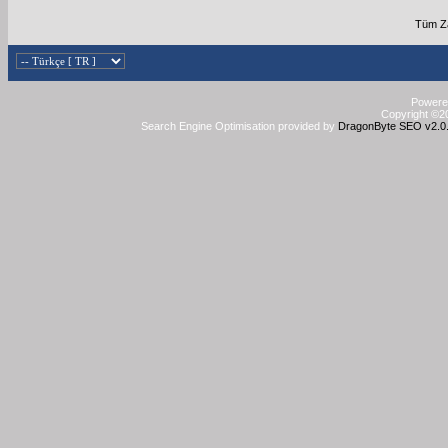
Tüm Za
Powered
Copyright ©20
Search Engine Optimisation provided by
DragonByte SEO v2.0.3