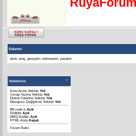
RuyaForu
Etiketler
alıntı
,
araç
,
gereçleri
,
webmaster
,
yasaktır
Yetkileriniz
Konu Acma Yetkiniz
Yok
Cevap Yazma Yetkiniz
Yok
Eklenti Yükleme Yetkiniz
Yok
Mesajınızı Değiştirme Yetkiniz
Yok
BB code
is
Açık
Smileler
Açık
[IMG]
Kodları
Açık
HTML-Kodu
Kapalı
Forum Rules