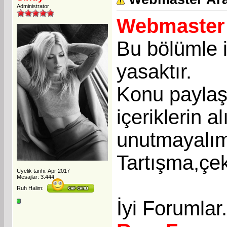
Administrator
Webmaster 
Bu bölümle i
yasaktır.
Konu paylaşı
içeriklerin a
unutmayalı
Tartışma,çek
Üyelik tarihi: Apr 2017
Mesajlar: 3.444
Ruh Halim:
İyi Forumlar.