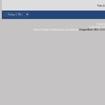
Tüm Za
Powered
Copyright ©20
Search Engine Optimisation provided by
DragonByte SEO v2.0.3