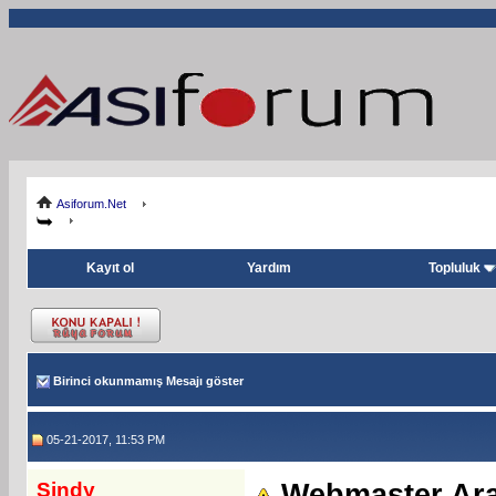
Asiforum.Net
Kayıt ol
Yardım
Topluluk
Birinci okunmamış Mesajı göster
05-21-2017, 11:53 PM
Sindy
Webmaster Ara