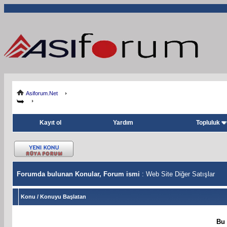
Asiforum.Net
Kayıt ol
Yardım
Topluluk
Forumda bulunan Konular, Forum ismi
: Web Site Diğer Satışlar
Konu
/
Konuyu Başlatan
Bu 