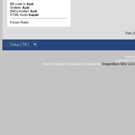
BB code
is
Açık
Smileler
Açık
[IMG]
Kodları
Açık
HTML-Kodu
Kapalı
Forum Rules
Tüm Za
Powered
Copyright ©20
Search Engine Optimisation provided by
DragonByte SEO v2.0.3