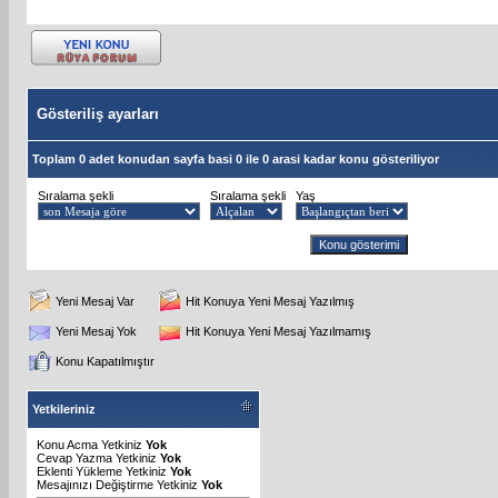
Gösteriliş ayarları
Toplam 0 adet konudan sayfa basi 0 ile 0 arasi kadar konu gösteriliyor
Sıralama şekli
Sıralama şekli
Yaş
Yeni Mesaj Var
Hit Konuya Yeni Mesaj Yazılmış
Yeni Mesaj Yok
Hit Konuya Yeni Mesaj Yazılmamış
Konu Kapatılmıştır
Yetkileriniz
Konu Acma Yetkiniz
Yok
Cevap Yazma Yetkiniz
Yok
Eklenti Yükleme Yetkiniz
Yok
Mesajınızı Değiştirme Yetkiniz
Yok