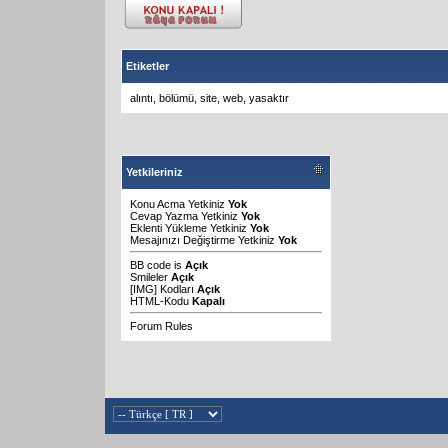
Etiketler
alıntı
,
bölümü
,
site
,
web
,
yasaktır
Yetkileriniz
Konu Acma Yetkiniz
Yok
Cevap Yazma Yetkiniz
Yok
Eklenti Yükleme Yetkiniz
Yok
Mesajınızı Değiştirme Yetkiniz
Yok
BB code
is
Açık
Smileler
Açık
[IMG]
Kodları
Açık
HTML-Kodu
Kapalı
Forum Rules