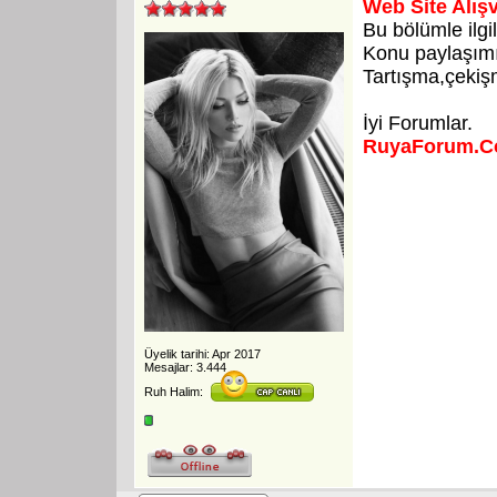
Web Site Alış
Bu bölümle ilgi
Konu paylaşımı 
Tartışma,çekişm
İyi Forumlar.
RuyaForum.
Üyelik tarihi: Apr 2017
Mesajlar: 3.444
Ruh Halim: