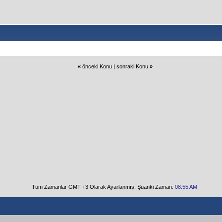
«
önceki Konu
|
sonraki Konu
»
Tüm Zamanlar GMT +3 Olarak Ayarlanmış. Şuanki Zaman:
08:55 AM
.