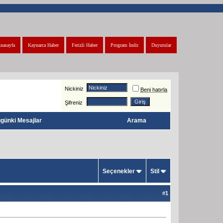
nasayfa
Kaynarca Haber
Ferizli Haber
Program İndir
Duyurular
Nickiniz
Beni hatırla
Şifreniz
günki Mesajlar
Arama
Seçenekler
Stil
#
1