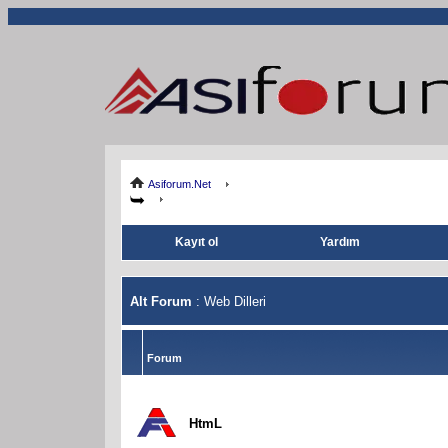
Asiforum.Net
Kayıt ol
Yardım
Alt Forum
: Web Dilleri
Forum
HtmL