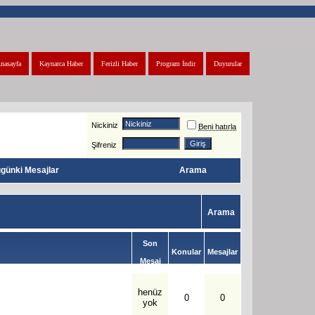
nasayfa
Kaynarca Haber
Ferizli Haber
Program İndir
Duyurular
Nickiniz
Beni hatırla
Şifreniz
günki Mesajlar
Arama
Arama
Son
Konular
Mesajlar
Mesaj
henüz
0
0
yok