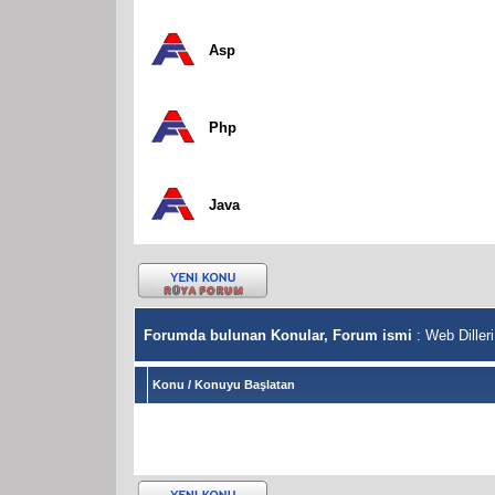
Asp
Php
Java
Forumda bulunan Konular, Forum ismi
: Web Dilleri
Konu
/
Konuyu Başlatan