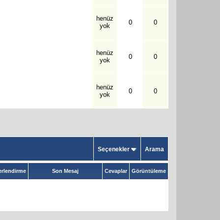
henüz
0
0
yok
henüz
0
0
yok
henüz
0
0
yok
Seçenekler
Arama
rlendirme
Son Mesaj
Cevaplar
Görüntüleme