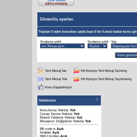
Gösteriliş ayarları
Toplam 0 adet konudan sayfa basi 0 ile 0 arasi kadar konu gös
Sıralama şekli
Sıralama şekli
Yaş
Yeni Mesaj Var
Hit Konuya Yeni Mesaj Yazılmış
Yeni Mesaj Yok
Hit Konuya Yeni Mesaj Yazılmamış
Konu Kapatılmıştır
Yetkileriniz
Konu Acma Yetkiniz
Yok
Cevap Yazma Yetkiniz
Yok
Eklenti Yükleme Yetkiniz
Yok
Mesajınızı Değiştirme Yetkiniz
Yok
BB code
is
Açık
Smileler
Açık
[IMG]
Kodları
Açık