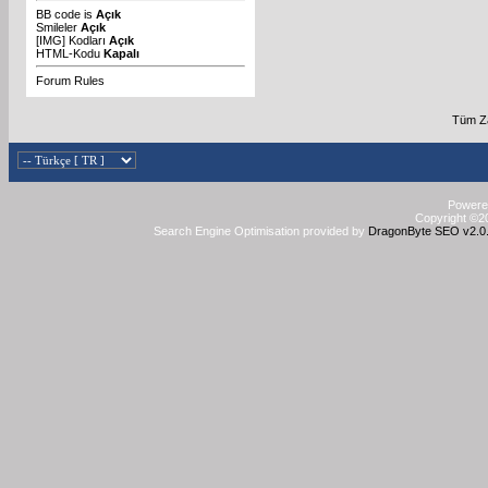
BB code
is
Açık
Smileler
Açık
[IMG]
Kodları
Açık
HTML-Kodu
Kapalı
Forum Rules
Tüm Za
Powered
Copyright ©20
Search Engine Optimisation provided by
DragonByte SEO v2.0.3