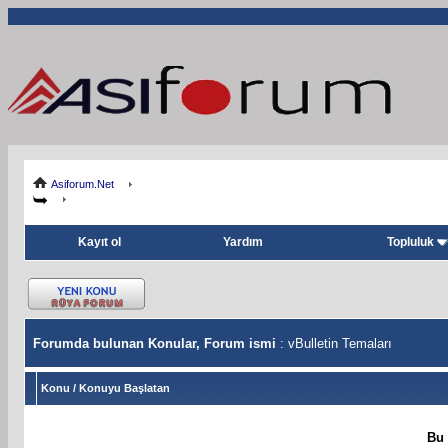
Asiforum.Net
Kayıt ol
Yardım
Topluluk
Forumda bulunan Konular, Forum ismi
: vBulletin Temaları
Konu
/
Konuyu Başlatan
Bu 