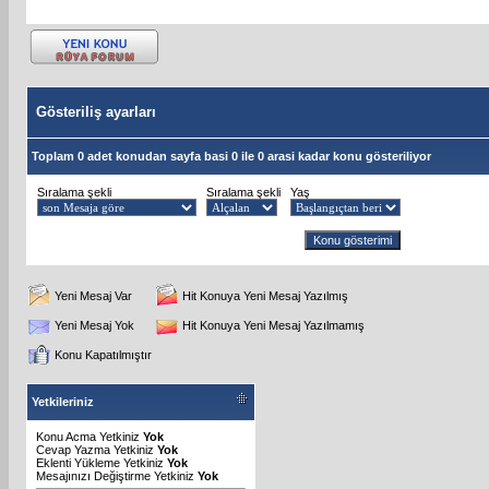
Gösteriliş ayarları
Toplam 0 adet konudan sayfa basi 0 ile 0 arasi kadar konu gösteriliyor
Sıralama şekli
Sıralama şekli
Yaş
Yeni Mesaj Var
Hit Konuya Yeni Mesaj Yazılmış
Yeni Mesaj Yok
Hit Konuya Yeni Mesaj Yazılmamış
Konu Kapatılmıştır
Yetkileriniz
Konu Acma Yetkiniz
Yok
Cevap Yazma Yetkiniz
Yok
Eklenti Yükleme Yetkiniz
Yok
Mesajınızı Değiştirme Yetkiniz
Yok