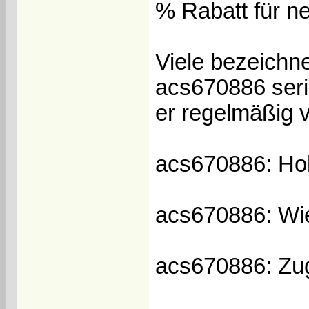
% Rabatt für n
Viele bezeichn
acs670886 seri
er regelmäßig v
acs670886: Hoh
acs670886: Wi
acs670886: Zug