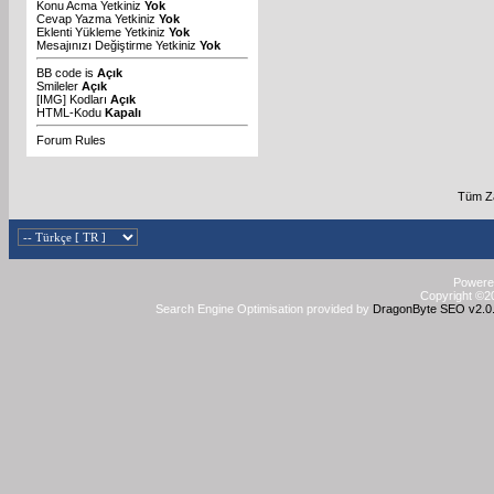
Konu Acma Yetkiniz
Yok
Cevap Yazma Yetkiniz
Yok
Eklenti Yükleme Yetkiniz
Yok
Mesajınızı Değiştirme Yetkiniz
Yok
BB code
is
Açık
Smileler
Açık
[IMG]
Kodları
Açık
HTML-Kodu
Kapalı
Forum Rules
Tüm Za
Powered
Copyright ©20
Search Engine Optimisation provided by
DragonByte SEO v2.0.3