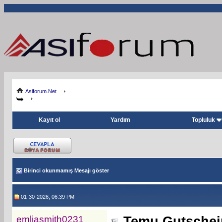
Asiforum.Net
Kayıt ol
Yardım
Topluluk
Birinci okunmamış Mesajı göster
01-30-2026, 06:39 PM
emliasmith0231
Temu Gutschei