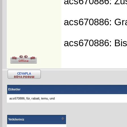
acs670886: Zus
acs670886: Gr
acs670886: Bis
Etiketler
acs670886
,
für
,
rabatt
,
temu
,
und
Yetkileriniz