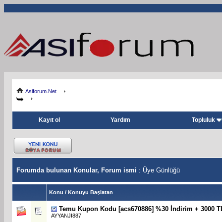
Asiforum.Net
Kayıt ol
Yardım
Topluluk
Forumda bulunan Konular, Forum ismi
: Üye Günlüğü
Konu
/
Konuyu Başlatan
Temu Kupon Kodu [acs670886] %30 İndirim + 3000 T
AYYANJI887