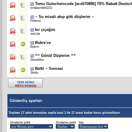
Temu Gutscheincode [acs670886] 70% Rabatt Deutsc
emliasmith0231
~ Su misali akıp gitti düşlerim ~
Pelinsu
kır çiçeğim
meLda
Bukre'ce
Bukre
^^ Gönül Düşlerim ^^
SemaNur
Belki ~ Sonrasi
Sindy
Gösteriliş ayarları
Toplam 17 adet konudan sayfa basi 1 ile 17 arasi kadar konu gösteriliyor
Sıralama şekli
Sıralama şekli
Yaş