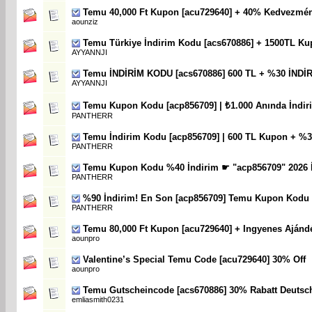
Temu 40,000 Ft Kupon [acu729640] + 40% Kedvezmé
aounziz
Temu Türkiye İndirim Kodu [acs670886] + 1500TL Ku
AYYANNJI
Temu İNDİRİM KODU [acs670886] 600 TL + %30 İNDİ
AYYANNJI
Temu Kupon Kodu [acp856709] | ₺1.000 Anında İndir
PANTHERR
Temu İndirim Kodu [acp856709] | 600 TL Kupon + %30
PANTHERR
Temu Kupon Kodu %40 İndirim ☛ "acp856709" 2026 
PANTHERR
%90 İndirim! En Son [acp856709] Temu Kupon Kodu
PANTHERR
Temu 80,000 Ft Kupon [acu729640] + Ingyenes Ajánd
aounpro
Valentine’s Special Temu Code [acu729640] 30% Off
aounpro
Temu Gutscheincode [acs670886] 30% Rabatt Deutsc
emliasmith0231