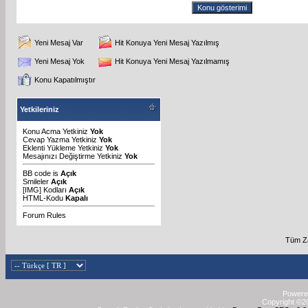
Yeni Mesaj Var
Hit Konuya Yeni Mesaj Yazılmış
Yeni Mesaj Yok
Hit Konuya Yeni Mesaj Yazılmamış
Konu Kapatılmıştır
Yetkileriniz
Konu Acma Yetkiniz
Yok
Cevap Yazma Yetkiniz
Yok
Eklenti Yükleme Yetkiniz
Yok
Mesajınızı Değiştirme Yetkiniz
Yok
BB code
is
Açık
Smileler
Açık
[IMG]
Kodları
Açık
HTML-Kodu
Kapalı
Forum Rules
Tüm Za
Powered
Copyright ©20