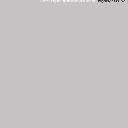
Search Engine Optimisation provided by
DragonByte SEO v2.0.3