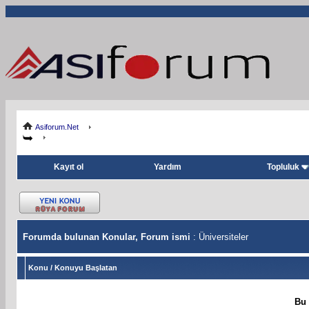
Asiforum.Net
Kayıt ol
Yardım
Topluluk
Forumda bulunan Konular, Forum ismi
: Üniversiteler
Konu
/
Konuyu Başlatan
Bu 