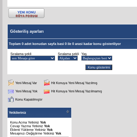
Gösteriliş ayarları
Toplam 0 adet konudan sayfa basi 0 ile 0 arasi kadar konu gösteriliyor
Sıralama şekli
Sıralama şekli
Yaş
Yeni Mesaj Var
Hit Konuya Yeni Mesaj Yazılmış
Yeni Mesaj Yok
Hit Konuya Yeni Mesaj Yazılmamış
Konu Kapatılmıştır
Yetkileriniz
Konu Acma Yetkiniz
Yok
Cevap Yazma Yetkiniz
Yok
Eklenti Yükleme Yetkiniz
Yok
Mesajınızı Değiştirme Yetkiniz
Yok