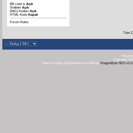
BB code
is
Açık
Smileler
Açık
[IMG]
Kodları
Açık
HTML-Kodu
Kapalı
Forum Rules
Tüm Za
Powered
Copyright ©20
Search Engine Optimisation provided by
DragonByte SEO v2.0.3