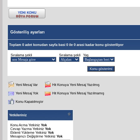
Gösteriliş ayarları
Toplam 0 adet konudan sayfa basi 0 ile 0 arasi kadar konu gösteriliyor
Sıralama şekli
Sıralama şekli
Yaş
Yeni Mesaj Var
Hit Konuya Yeni Mesaj Yazılmış
Yeni Mesaj Yok
Hit Konuya Yeni Mesaj Yazılmamış
Konu Kapatılmıştır
Yetkileriniz
Konu Acma Yetkiniz
Yok
Cevap Yazma Yetkiniz
Yok
Eklenti Yükleme Yetkiniz
Yok
Mesajınızı Değiştirme Yetkiniz
Yok