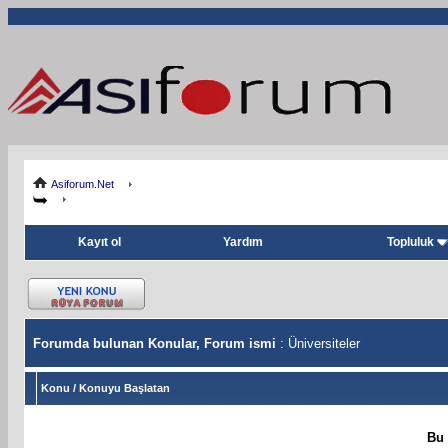
Asiforum.Net
Kayıt ol
Yardım
Topluluk
Forumda bulunan Konular, Forum ismi
: Üniversiteler
Konu
/
Konuyu Başlatan
Bu 