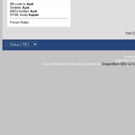
BB code
is
Açık
Smileler
Açık
[IMG]
Kodları
Açık
HTML-Kodu
Kapalı
Forum Rules
Tüm Za
Powered
Copyright ©20
Search Engine Optimisation provided by
DragonByte SEO v2.0.3