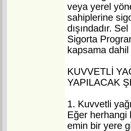
veya yerel yön
sahiplerine sig
dışındadır. Sel
Sigorta Progra
kapsama dahil 
KUVVETLİ Y
YAPILACAK 
1. Kuvvetli yağ
Eğer herhangi 
emin bir yere g