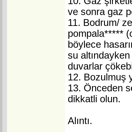
10. Gaz şirketl
ve sonra gaz p
11. Bodrum/ ze
pompala***** (
böylece hasarı
su altındayken
duvarlar çökebi
12. Bozulmuş yar
13. Önceden sel
dikkatli olun.
Alıntı.