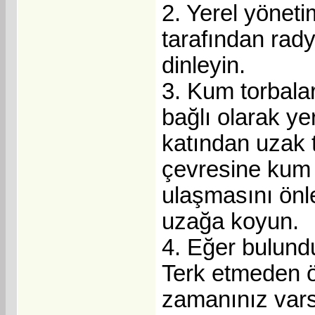
2. Yerel yöneti
tarafından rady
dinleyin.
3. Kum torbalar
bağlı olarak y
katından uzak t
çevresine kum t
ulaşmasını önl
uzağa koyun.
4. Eğer bulundu
Terk etmeden ö
zamanınız varsa