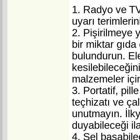
1. Radyo ve TV 
uyarı terimlerini
2. Pişirilmey
bir miktar gıd
bulundurun. El
kesilebileceğin
malzemeler için
3. Portatif, pi
teçhizatı ve ça
unutmayın. İlk
duyabileceği il
4. Sel basabil