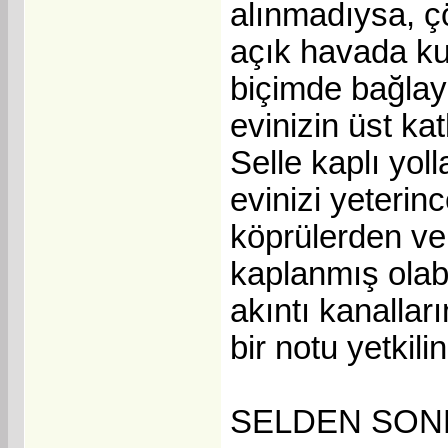
alınmadıysa, ç
açık havada kul
biçimde bağlay
evinizin üst kat
Selle kaplı yo
evinizi yeterin
köprülerden ve
kaplanmış olabi
akıntı kanalları
bir notu yetkili
SELDEN SON