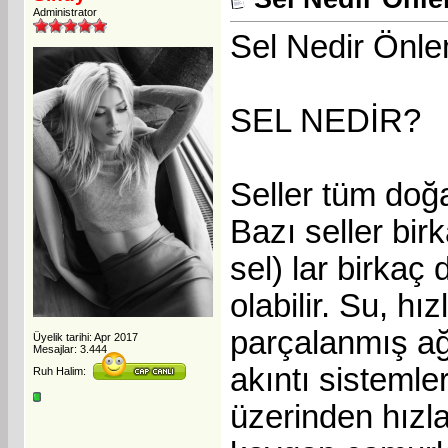
Administrator
Sel Nedir Önle
SEL NEDİR?
Seller tüm doğa
Bazı seller bir
sel) lar birkaç
olabilir. Su, hı
parçalanmış ağa
Üyelik tarihi: Apr 2017
Mesajlar: 3.444
akıntı sistemle
Ruh Halim:
üzerinden hızla