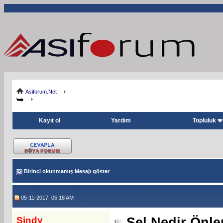
Asiforum.Net
Kayıt ol
Yardım
Topluluk
Birinci okunmamış Mesajı göster
05-11-2017, 05:18 AM
Sindy
Sel Nedir Önle