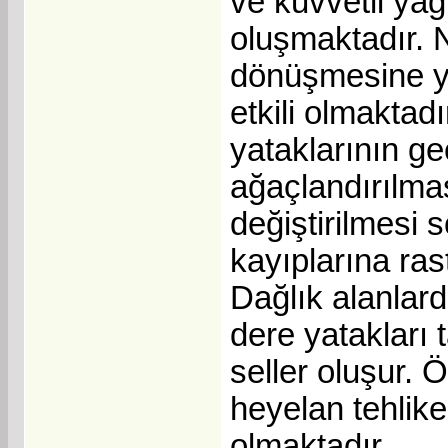
ve kuvvetli yağ
oluşmaktadır. 
dönüşmesine ya
etkili olmakta
yataklarının g
ağaçlandırılmas
değiştirilmesi
kayıplarına ras
Dağlık alanlar
dere yatakları 
seller oluşur. Ö
heyelan tehlike
olmaktadır.