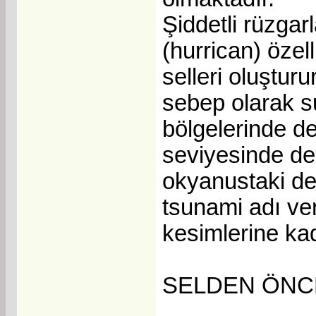
Şiddetli rüzgarl
(hurrican) özell
selleri oluşturu
sebep olarak su
bölgelerinde d
seviyesinde de
okyanustaki de
tsunami adı ver
kesimlerine kada
SELDEN ÖNC