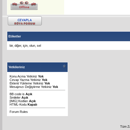
Etiketler
bir
,
diğer
,
için
,
olun
,
sel
Yetkileriniz
Konu Acma Yetkiniz
Yok
Cevap Yazma Yetkiniz
Yok
Eklenti Yükleme Yetkiniz
Yok
Mesajınızı Değiştirme Yetkiniz
Yok
BB code
is
Açık
Smileler
Açık
[IMG]
Kodları
Açık
HTML-Kodu
Kapalı
Forum Rules
Tüm Za