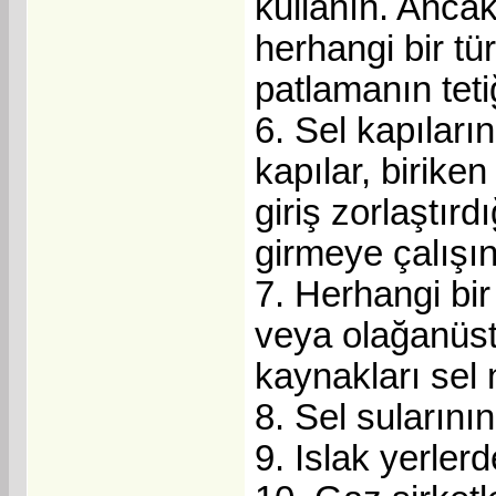
kullanın. Anca
herhangi bir tü
patlamanın tetiği
6. Sel kapıları
kapılar, birik
giriş zorlaştır
girmeye çalışın
7. Herhangi bi
veya olağanüst
kaynakları sel n
8. Sel sularını
9. Islak yerlerd