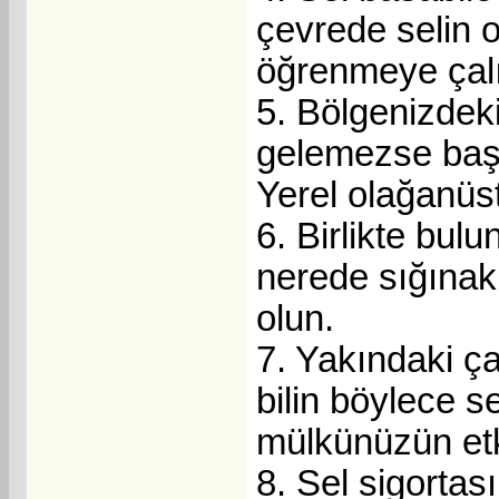
çevrede selin o
öğrenmeye çalı
5. Bölgenizdeki
gelemezse başı
Yerel olağanüs
6. Birlikte bul
nerede sığınak 
olun.
7. Yakındaki ç
bilin böylece s
mülkünüzün etki
8. Sel sigorta