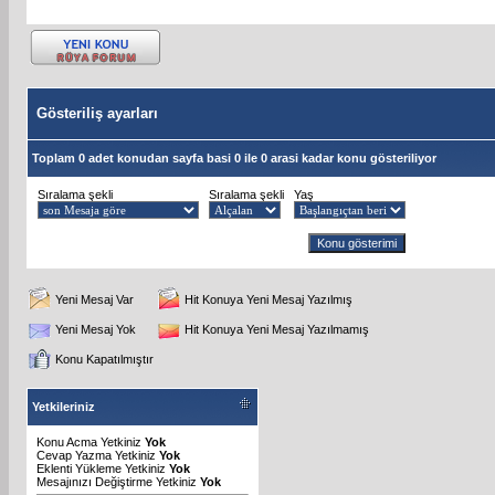
Gösteriliş ayarları
Toplam 0 adet konudan sayfa basi 0 ile 0 arasi kadar konu gösteriliyor
Sıralama şekli
Sıralama şekli
Yaş
Yeni Mesaj Var
Hit Konuya Yeni Mesaj Yazılmış
Yeni Mesaj Yok
Hit Konuya Yeni Mesaj Yazılmamış
Konu Kapatılmıştır
Yetkileriniz
Konu Acma Yetkiniz
Yok
Cevap Yazma Yetkiniz
Yok
Eklenti Yükleme Yetkiniz
Yok
Mesajınızı Değiştirme Yetkiniz
Yok