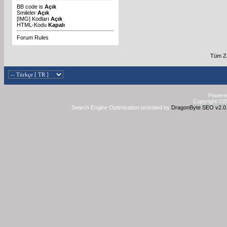
BB code
is
Açık
Smileler
Açık
[IMG]
Kodları
Açık
HTML-Kodu
Kapalı
Forum Rules
Tüm Za
Powered
Copyright ©20
Search Engine Optimisation provided by
DragonByte SEO v2.0.3