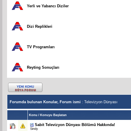
Yerli ve Yabancı Diziler
Dizi Replikleri
TV Programları
Reyting Sonuçları
Forumda bulunan Konular, Forum ismi
: Televizyon Dünyası
Konu
/
Konuyu Başlatan
Sabit
Televizyon Dünyası Bölümü Hakkında!
Sindy