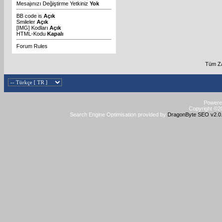
Mesajınızı Değiştirme Yetkiniz
Yok
BB code
is
Açık
Smileler
Açık
[IMG]
Kodları
Açık
HTML-Kodu
Kapalı
Forum Rules
Tüm Za
Powered
Copyright ©20
Search Engine Optimisation provided by
DragonByte SEO v2.0.3