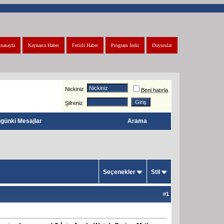
nasayfa
Kaynarca Haber
Ferizli Haber
Program İndir
Duyurular
Nickiniz
Beni hatırla
Şifreniz
günki Mesajlar
Arama
Seçenekler
Stil
#
1