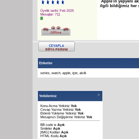
Apple'ın yepyeni ak
ilgili bildiğimiz her 
Üyelik tarihi: Feb 2025
Mesajlar: 711
Etiketler
series
,
watch
,
apple
,
işte
,
akıllı
Yetkileriniz
Konu Acma Yetkiniz
Yok
Cevap Yazma Yetkiniz
Yok
Eklenti Yükleme Yetkiniz
Yok
Mesajınızı Değiştirme Yetkiniz
Yok
BB code
is
Açık
Smileler
Açık
[IMG]
Kodları
Açık
HTML-Kodu
Açık