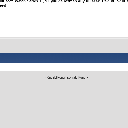
ıllı saati Watch Series 11, 9 Eylül'de resmen duyurulacak. Peki bu akıllı 
şey!
«
önceki Konu
|
sonraki Konu
»