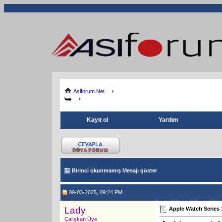
Asiforum.Net
Kayıt ol
Yardım
Birinci okunmamış Mesajı göster
09-03-2025, 09:24 PM
Lady
Apple Watch Series 1
Çalışkan Üye