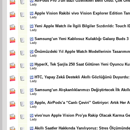
AirPods Pro 3'ün Bazı Özellikleri Belli Oldu: Çok Öne
Lady
Apple Vision Rakibi vivo Vision Explorer Edition Tanı
Lady
Yeni Apple Watch ile İlgili Bilgiler Sızdırıldı: Touch I
Lady
Samsung’un Yeni Kablosuz Kulaklığı Galaxy Buds 3 FE
Lady
Önümüzdeki Yıl Apple Watch Modellerinin Tasarımını
Lady
HyperX, Tek Şarjla 250 Saat Götüren Yeni Oyuncu Kula
Lady
HTC, Yapay Zekâ Destekli Akıllı Gözlüğünü Duyurdu: İ
Lady
Samsung’un Alışkanlıklarımızı Değiştirtecek İlk Akıll
Lady
Apple, AirPods’a “Canlı Çeviri” Getiriyor: Artık Her 
Lady
vivo'nun Apple Vision Pro'ya Rakip Olacak Karma Gerç
Lady
Akıllı Saatler Hakkında Yanılıyoruz: Stres Ölçümünd