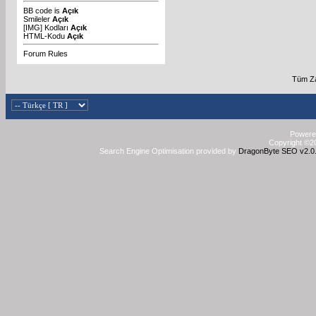
BB code
is
Açık
Smileler
Açık
[IMG]
Kodları
Açık
HTML-Kodu
Açık
Forum Rules
Tüm Za
Powered
Copyright ©20
Search Engine Optimisation provided by
DragonByte SEO v2.0.3