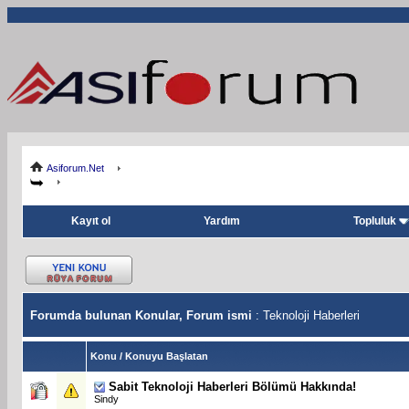
Asiforum.Net
Kayıt ol
Yardım
Topluluk
Forumda bulunan Konular, Forum ismi
: Teknoloji Haberleri
Konu
/
Konuyu Başlatan
Sabit
Teknoloji Haberleri Bölümü Hakkında!
Sindy